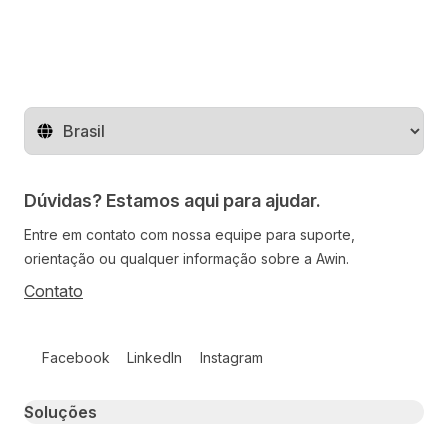
Mude o território
Dúvidas? Estamos aqui para ajudar.
Entre em contato com nossa equipe para suporte,
orientação ou qualquer informação sobre a Awin.
Contato
Follow us on social media
Facebook
LinkedIn
Instagram
Primary footer navigation
Soluções