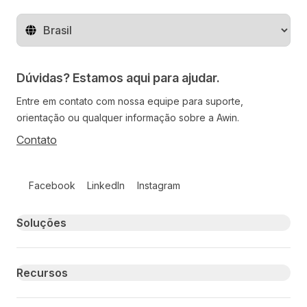
Mude o território
Dúvidas? Estamos aqui para ajudar.
Entre em contato com nossa equipe para suporte,
orientação ou qualquer informação sobre a Awin.
Contato
Follow us on social media
Facebook
LinkedIn
Instagram
Primary footer navigation
Soluções
Recursos