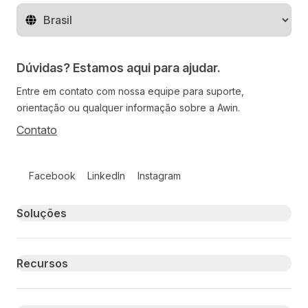
Mude o território
Dúvidas? Estamos aqui para ajudar.
Entre em contato com nossa equipe para suporte,
orientação ou qualquer informação sobre a Awin.
Contato
Follow us on social media
Facebook
LinkedIn
Instagram
Primary footer navigation
Soluções
Recursos