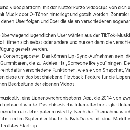
eine Videoplattform, mit der Nutzer kurze Videoclips von sich
 Musik oder O-Tönen hinterlegt und geteilt werden. Zentraler 
 denen User folgen und über die sie an verschiedenen sogena
e überwiegend jugendlichen User wählen aus der TikTok-Musikl
ll, filmen sich selbst oder andere und nutzen dann die verschi
erfügung gestellt werden.
rte Content gepostet. Das können Lip-Sync-Aufnahmen sein, d
 Gummibären, die zu
Adeles Hit „Someone like you“ singen
. De
reint dafür verschiedene Funktionen, wie sie von Snapchat, Vi
en diese um das beschriebene Playback-Feature für die Lippen
hen Bearbeitung der eigenen Videos.
usical.ly, eine Lippensynchronisations-App, die 2014 von zw
t gebracht wurde. Das chinesische Internettechnologie-Unt
bernahm ein Jahr später musical.ly. Nach der Übernahme wurd
rt und im September überholte ByteDance mit einer Marktbew
tvollstes Start-up.