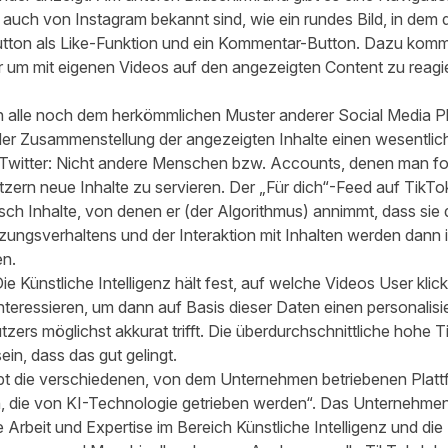
l auch von Instagram bekannt sind, wie ein rundes Bild, in dem 
utton als Like-Funktion und ein Kommentar-Button. Dazu komm
 um mit eigenen Videos auf den angezeigten Content zu reagie
alle noch dem herkömmlichen Muster anderer Social Media Pla
er Zusammenstellung der angezeigten Inhalte einen wesentlic
Twitter: Nicht andere Menschen bzw. Accounts, denen man fol
zern neue Inhalte zu servieren. Der „Für dich“-Feed auf TikTok
sch Inhalte, von denen er (der Algorithmus) annimmt, dass sie 
zungsverhaltens und der Interaktion mit Inhalten werden dann 
n.
e Künstliche Intelligenz hält fest, auf welche Videos User klic
nteressieren, um dann auf Basis dieser Daten einen personalisi
ers möglichst akkurat trifft. Die überdurchschnittliche hohe
ein, dass das gut gelingt.
t die verschiedenen, von dem Unternehmen betriebenen Plattf
n, die von KI-Technologie getrieben werden“. Das Unternehme
re Arbeit und Expertise im Bereich Künstliche Intelligenz und di