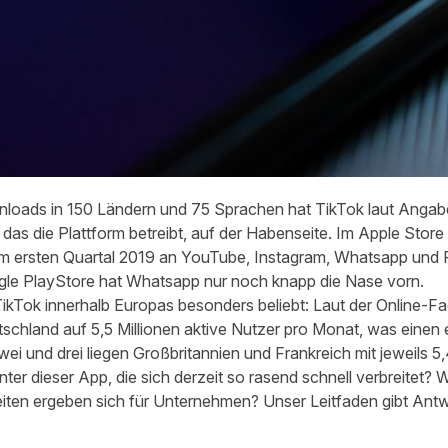
wnloads in 150 Ländern und 75 Sprachen hat TikTok laut Anga
s die Plattform betreibt, auf der Habenseite. Im Apple Store 
n im ersten Quartal 2019 an YouTube, Instagram, Whatsapp und
ogle PlayStore hat Whatsapp nur noch knapp die Nase vorn.
ikTok innerhalb Europas besonders beliebt: Laut der Online-Fac
tschland auf 5,5 Millionen aktive Nutzer pro Monat, was einen
wei und drei liegen Großbritannien und Frankreich mit jeweils 5
ter dieser App, die sich derzeit so rasend schnell verbreitet? W
ten ergeben sich für Unternehmen? Unser Leitfaden gibt Antwo