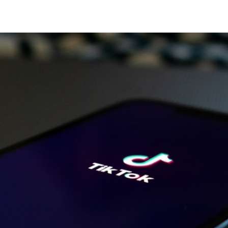
 teilen
edIn teilen