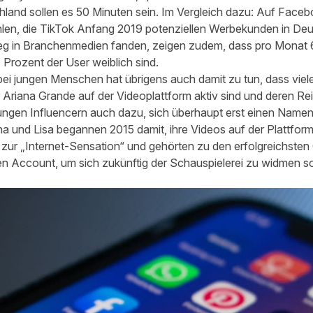
land sollen es 50 Minuten sein. Im Vergleich dazu: Auf Faceboo
ahlen, die TikTok Anfang 2019 potenziellen Werbekunden in De
 Weg in Branchenmedien fanden, zeigen zudem, dass pro Monat 6
Prozent der User weiblich sind.
bei jungen Menschen hat übrigens auch damit zu tun, dass viel
Ariana Grande auf der Videoplattform aktiv sind und deren Re
jungen Influencern auch dazu, sich überhaupt erst einen Name
a und Lisa begannen 2015 damit, ihre Videos auf der Plattform 
zur „Internet-Sensation“ und gehörten zu den erfolgreichsten
n Account, um sich zukünftig der Schauspielerei zu widmen s