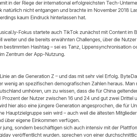
mit in der Riege der international erfolgreichsten Tech-Unter
k natürlich nicht entgangen und brachte im November 2018 Las
lerdings kaum Eindruck hinterlassen hat.
usical.ly-Fokus startete auch TikTok zunächst mit Content im
ll weiter und die bereits erwähnten Challenges, über die Nutze
m bestimmten Hashtag – sei es Tanz, Lippensynchronisation o
 im Zentrum der App-Nutzung.
r Linie an die Generation Z – und das mit sehr viel Erfolg. ByteDa
her wenig an spezifischen demografischen Zahlen heraus. Man mu
utschland umhören, um zu wissen, dass die für China geltende
1 Prozent der Nutzer zwischen 16 und 24 und gut zwei Drittel u
wird hier also eine jüngere Generation angesprochen, die für 
ine Hauptzielgruppe sein wird – auch weil die ältesten Mitgliede
und über eigene Einkommen verfügen.
r jung, sondern beschäftigen sich auch intensiv mit der Plattf
giday veröffentlicht wurden, sprechen von einer durchschnitt