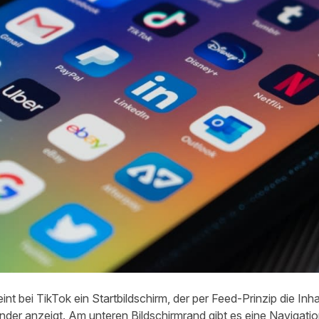
t bei TikTok ein Startbildschirm, der per Feed-Prinzip die Inha
nder anzeigt. Am unteren Bildschirmrand gibt es eine Navigatio