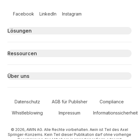
Follow us on social media
Facebook
LinkedIn
Instagram
Primary footer navigation
Lösungen
Ressourcen
Über uns
Secondary Footer Navigation
Datenschutz
AGB für Publisher
Compliance
Whistleblowing
Impressum
Informationssicherheit
© 2026, AWIN AG. Alle Rechte vorbehalten. Awin ist Teil des Axel
Springer-Konzerns. Kein Teil dieser Publikation darf ohne vorherige