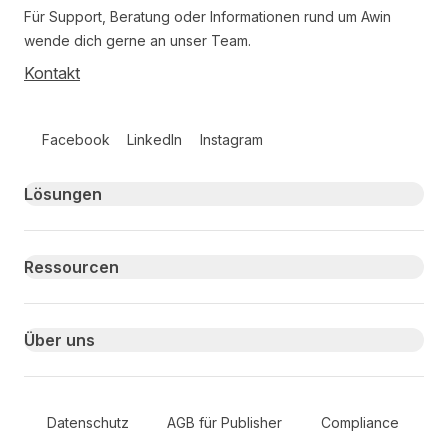
Für Support, Beratung oder Informationen rund um Awin
wende dich gerne an unser Team.
Kontakt
Follow us on social media
Facebook
LinkedIn
Instagram
Primary footer navigation
Lösungen
Ressourcen
Über uns
Secondary Footer Navigation
Datenschutz
AGB für Publisher
Compliance