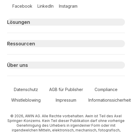
Follow us on social media
Facebook
LinkedIn
Instagram
Primary footer navigation
Lösungen
Ressourcen
Über uns
Secondary Footer Navigation
Datenschutz
AGB für Publisher
Compliance
Whistleblowing
Impressum
Informationssicherheit
© 2026, AWIN AG. Alle Rechte vorbehalten. Awin ist Teil des Axel
Springer-Konzerns. Kein Teil dieser Publikation darf ohne vorherige
Genehmigung des Urhebers in irgendeiner Form oder mit
irgendwelchen Mitteln, elektronisch, mechanisch, fotografisch,