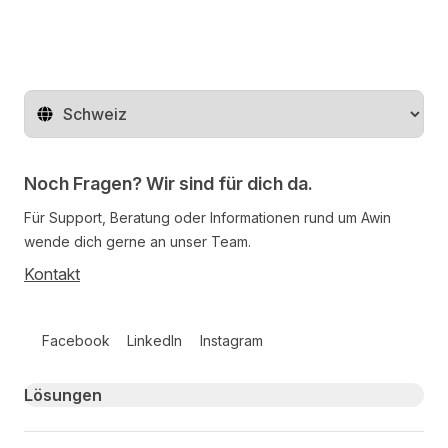
Region ändern
Noch Fragen? Wir sind für dich da.
Für Support, Beratung oder Informationen rund um Awin
wende dich gerne an unser Team.
Kontakt
Follow us on social media
Facebook
LinkedIn
Instagram
Primary footer navigation
Lösungen