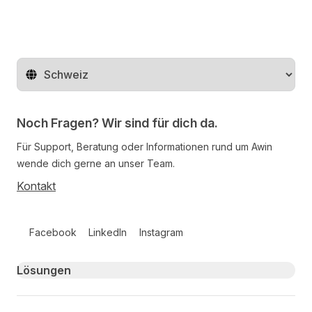
Region ändern
Noch Fragen? Wir sind für dich da.
Für Support, Beratung oder Informationen rund um Awin
wende dich gerne an unser Team.
Kontakt
Follow us on social media
Facebook
LinkedIn
Instagram
Primary footer navigation
Lösungen