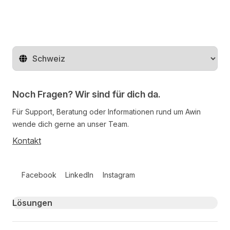
Region ändern
Noch Fragen? Wir sind für dich da.
Für Support, Beratung oder Informationen rund um Awin
wende dich gerne an unser Team.
Kontakt
Follow us on social media
Facebook
LinkedIn
Instagram
Primary footer navigation
Lösungen