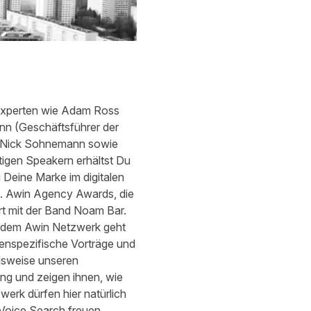
-Experten wie Adam Ross
n (Geschäftsführer der
Nick Sohnemann
sowie
tigen Speakern erhältst Du
u Deine Marke im digitalen
11. Awin Agency Awards, die
rt mit der Band Noam Bar.
s dem Awin Netzwerk geht
penspezifische Vorträge und
elsweise unseren
ng und zeigen ihnen, wie
werk dürfen hier natürlich
Voice Search freuen.