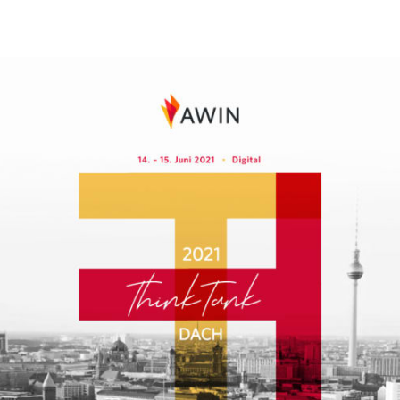
 teilen
edIn teilen