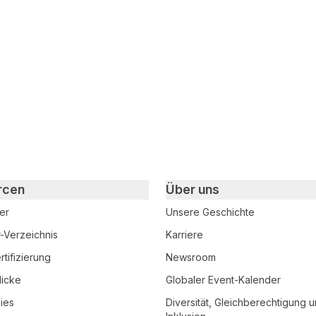
 teilen
edIn teilen
rcen
Über uns
er
Unsere Geschichte
r-Verzeichnis
Karriere
tifizierung
Newsroom
licke
Globaler Event-Kalender
ies
Diversität, Gleichberechtigung 