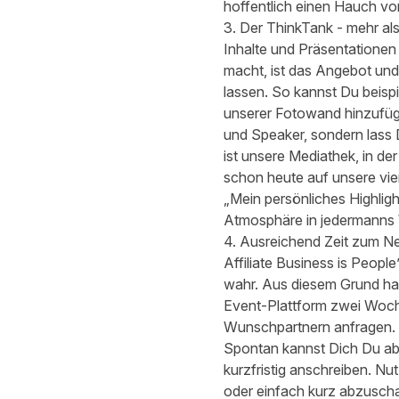
hoffentlich einen Hauch vo
3. Der ThinkTank - mehr al
Inhalte und Präsentationen 
macht, ist das Angebot und
lassen. So kannst Du beis
unserer Fotowand hinzufüge
und Speaker, sondern lass D
ist unsere Mediathek, in d
schon heute auf unsere vie
„Mein persönliches Highligh
Atmosphäre in jedermanns 
4. Ausreichend Zeit zum N
Affiliate Business is People
wahr. Aus diesem Grund hab
Event-Plattform zwei Woche
Wunschpartnern anfragen. Je
Spontan kannst Dich Du abe
kurzfristig anschreiben. N
oder einfach kurz abzusc