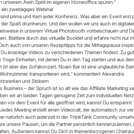
n unserem Awin Spirit im eigenen Homeoffice spüren.”
s ein zweitägiges Webinar
sind prima und Kern jeder Konferenz. Was aber ein Event erst 
 der Spaß drumherum. Und den wollen wir uns auch im digital
pielsweise in unserem Virtual Photobooth vorbeischauen und 
n. Blättere durch das virtuelle Booklet und erfahre nicht nur
ich auch von unseren Rezepttipps für die Mittagspause inspirie
er Du knackige Videos zu verschiedenen Themen findest. Zu gute
r Yoga-Einheiten, mit denen Du in den Tag starten und aus dem
t ist aber das Sofakonzert. Noam Bar ist eine unglaubliche Band
Wohnzimmer transportieren wird.“ kommentiert Alexandra.
etzwerken und Stöbern
’s Business – der Spruch ist so alt wie das Affiliate Marketing 
en wir an beiden Tagen genügend Zeit zum individuellen Netz
n vor dem Event für alle geöffnet wird, kannst Du entspannt 
des Meeting erstellt einen Videocall, der automatisch zur vere
r natürlich auch jederzeit in der ThinkTank Community umsehe
utze unsere Pausen, um die Partner persönlich kennenzulernen, 
halten. Außerdem kannst Du Dich in themenbezogenen Chaträ