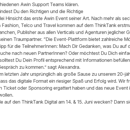
chiedenen Awin Support Teams klären.
indest Du den Richtigen und die Richtige
rlei Hinsicht das erste Awin Event seiner Art. Nach mehr als se
 Fashion, Telco und Travel kommen auf dem ThinkTank erstma
ranchen, Publisher aus allen Verticals und Agenturen jeglicher Gr
seinen Traumpartner. “Die Event-Plattform bietet zahlreiche Mö
 Tipp für die TeilnehmerInnen: Mach Dir Gedanken, was Du auf
Suche nach neuen PartnerInnen? Oder möchtest Du Dich einfac
olltest Du Dein Profil entsprechend mit Informationen befüllen.
Gespräch zu kommen.” sagt Alexandra.
 letzten Jahr ursprünglich als große Sause zu unserem 20-jäh
ass das digitale Format ein riesiger Spaß und Erfolg wird. Wir 
 ein Ticket oder Sponsoring ergattert haben und das neue Even
wollen.
e auf den ThinkTank Digital am 14. & 15. Juni wecken?
Dann si