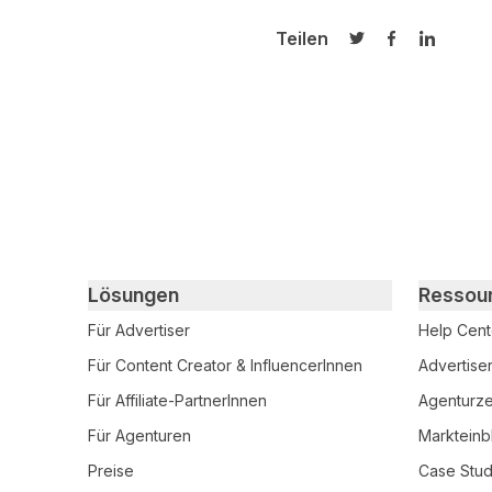
Teilen
Auf Twitter teilen
Auf Facebook
Auf Link
Primary footer navigation
Lösungen
Ressou
Für Advertiser
Help Cent
Für Content Creator & InfluencerInnen
Advertise
Für Affiliate-PartnerInnen
Agenturzer
Für Agenturen
Markteinb
Preise
Case Stud