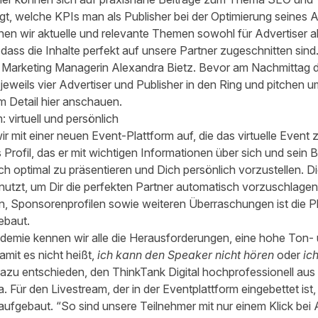
t, welche KPIs man als Publisher bei der Optimierung seines A
nen wir aktuelle und relevante Themen sowohl für Advertiser al
 dass die Inhalte perfekt auf unsere Partner zugeschnitten sind
r Marketing Managerin Alexandra Bietz. Bevor am Nachmittag 
jeweils vier Advertiser und Publisher in den Ring und pitchen u
m Detail
hier
anschauen.
 virtuell und persönlich
r mit einer neuen Event-Plattform auf, die das virtuelle Event
 Profil, das er mit wichtigen Informationen über sich und sein 
ich optimal zu präsentieren und Dich persönlich vorzustellen. 
nutzt, um Dir die perfekten Partner automatisch vorzuschlagen
 Sponsorenprofilen sowie weiteren Überraschungen ist die Plat
ebaut.
mie kennen wir alle die Herausforderungen, eine hohe Ton- und
mit es nicht heißt,
ich kann den Speaker nicht hören
oder
ic
azu entschieden, den ThinkTank Digital hochprofessionell aus
a. Für den Livestream, der in der Eventplattform eingebettet is
aufgebaut. “So sind unsere Teilnehmer mit nur einem Klick be