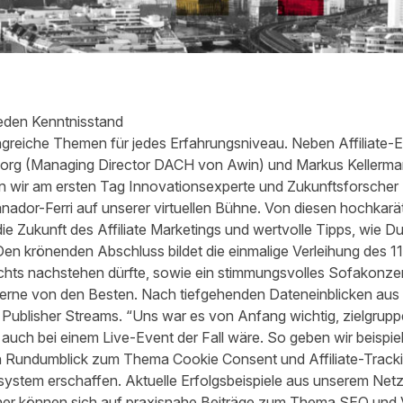
jeden Kenntnisstand
ngreiche Themen für jedes Erfahrungsniveau. Neben Affiliate
rg (Managing Director DACH von Awin) und Markus Kellerman
wir am ersten Tag Innovationsexperte und Zukunftsforscher
nador-Ferri
auf unserer virtuellen Bühne. Von diesen hochkarä
die Zukunft des Affiliate Marketings und wertvolle Tipps, wie D
 Den krönenden Abschluss bildet die einmalige Verleihung des 
nichts nachstehen dürfte, sowie ein stimmungsvolles Sofakonze
Lerne von den Besten. Nach tiefgehenden Dateneinblicken au
d Publisher Streams. “Uns war es von Anfang wichtig, zielgrup
 auch bei einem Live-Event der Fall wäre. So geben wir beispi
n Rundumblick zum Thema Cookie Consent und Affiliate-Tracki
system erschaffen. Aktuelle Erfolgsbeispiele aus unserem Netz
sher können sich auf praxisnahe Beiträge zum Thema SEO und 