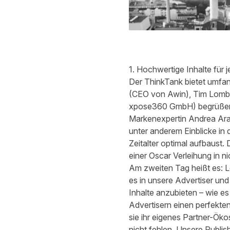
1. Hochwertige Inhalte für 
Der ThinkTank bietet umfa
(CEO von Awin), Tim Lombo
xpose360 GmbH) begrüßen 
Markenexpertin
Andrea Ara
unter anderem Einblicke in 
Zeitalter optimal aufbaust.
einer Oscar Verleihung in 
Am zweiten Tag heißt es: 
es in unsere Advertiser un
Inhalte anzubieten – wie es
Advertisern einen perfekte
sie ihr eigenes Partner-Öko
nicht fehlen. Unsere Publi