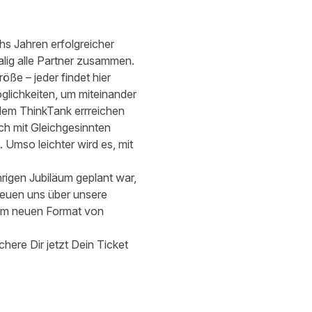
chs Jahren erfolgreicher
lig alle Partner zusammen.
öße – jeder findet hier
glichkeiten, um miteinander
 dem ThinkTank errreichen
h mit Gleichgesinnten
 Umso leichter wird es, mit
rigen Jubiläum geplant war,
freuen uns über unsere
t im neuen Format von
chere Dir jetzt Dein Ticket