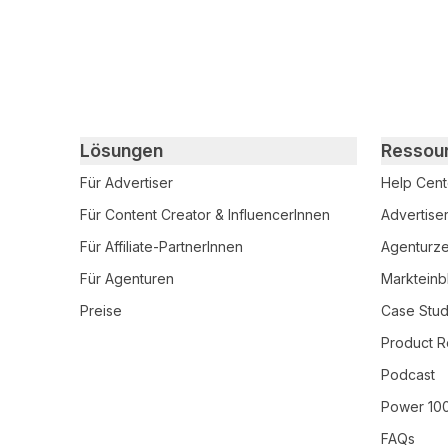
Primary footer navigation
Lösungen
Ressou
Für Advertiser
Help Cent
Für Content Creator & InfluencerInnen
Advertise
Für Affiliate-PartnerInnen
Agenturzer
Für Agenturen
Markteinb
Preise
Case Stud
Product R
Podcast
Power 10
FAQs