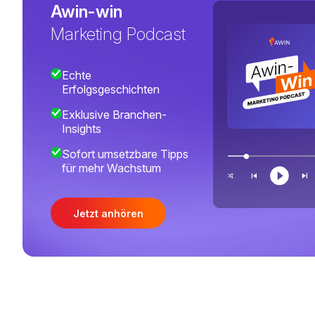
Awin-win
Marketing Podcast
Echte
Erfolgsgeschichten
Exklusive Branchen-
Insights
Sofort umsetzbare Tipps
für mehr Wachstum
Jetzt anhören