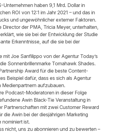
 US-Unternehmen haben 9,1 Mrd. Dollar in
ichen ROI von 12:1 im Jahr 2021 – und das in
rucks und ungewöhnlicher externer Faktoren.
 Director der PMA, Tricia Meyer, unterhalten,
erklärt, wie sie bei der Entwicklung der Studie
ante Erkenntnisse, auf die sie bei der
e mit Joe Sanfilippo von der Agentur
Today’s
die Sonnenbrillenmarke
Tomahawk Shades
.
artnership Award
für die beste Content-
es Beispiel dafür, dass es sich als Agentur
en Medienpartnern aufzubauen.
ere Podcast-Moderatoren in dieser Folge
tgefundene
Awin Black-Tie Veranstaltung
in
er Partnerschaften
mit zwei Customer Reward
r die Awin bei der diesjährigen
Marketing
nominiert ist.
ss nicht, uns zu abonnieren und zu bewerten –