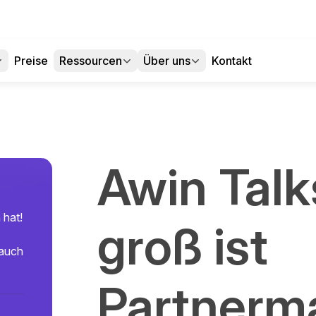
Preise
Ressourcen
Über uns
Kontakt
Awin Talk
 hat!
groß ist
 auch
Partnerm