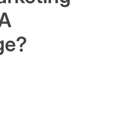
SA
ge?