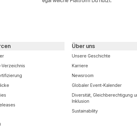
egal welche Plattform Du nutzt.
rcen
Über uns
er
Unsere Geschichte
r-Verzeichnis
Karriere
tifizierung
Newsroom
licke
Globaler Event-Kalender
ies
Diversität, Gleichberechtigung 
Inklusion
eleases
Sustainability
0