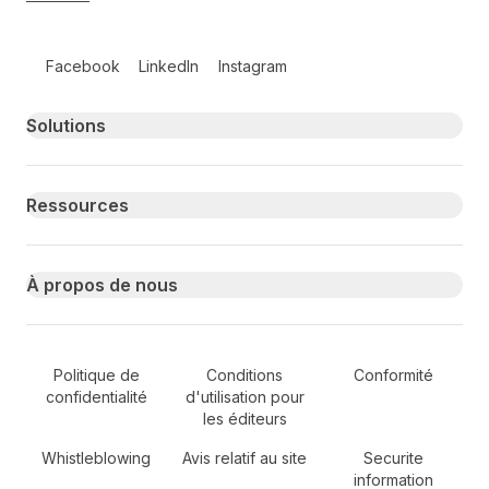
Follow us on social media
Facebook
LinkedIn
Instagram
Primary footer navigation
Solutions
Ressources
À propos de nous
Secondary Footer Navigation
Politique de
Conditions
Conformité
confidentialité
d'utilisation pour
les éditeurs
Whistleblowing
Avis relatif au site
Securite
information