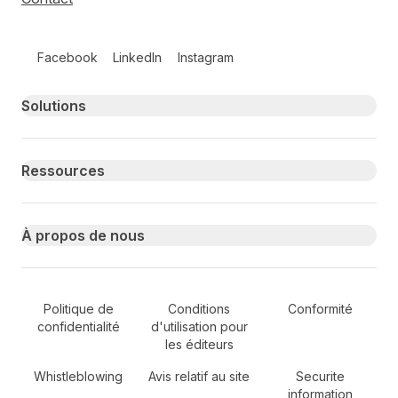
Follow us on social media
Facebook
LinkedIn
Instagram
Primary footer navigation
Solutions
Ressources
À propos de nous
Secondary Footer Navigation
Politique de
Conditions
Conformité
confidentialité
d'utilisation pour
les éditeurs
Whistleblowing
Avis relatif au site
Securite
information