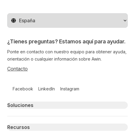
Cambiar de región
¿Tienes preguntas? Estamos aquí para ayudar.
Ponte en contacto con nuestro equipo para obtener ayuda,
orientación o cualquier información sobre Awin.
Contacto
Follow us on social media
Facebook
LinkedIn
Instagram
Primary footer navigation
Soluciones
Recursos