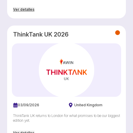
Ver detalles
ThinkTank UK 2026
03/09/2026
United Kingdom
ThinkTank UK returns to London for what promises to be our biggest
edition yet.
Ver detalles