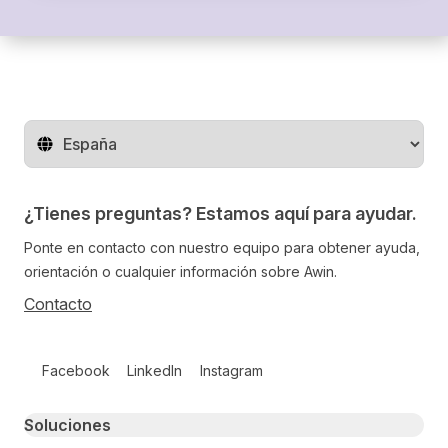
Cambiar de región
¿Tienes preguntas? Estamos aquí para ayudar.
Ponte en contacto con nuestro equipo para obtener ayuda,
orientación o cualquier información sobre Awin.
Contacto
Follow us on social media
Facebook
LinkedIn
Instagram
Primary footer navigation
Soluciones