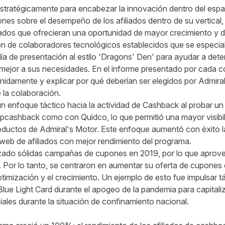
stratégicamente para encabezar la innovación dentro del espac
ones sobre el desempeño de los afiliados dentro de su vertical,
liados que ofrecieran una oportunidad de mayor crecimiento y di
 de colaboradores tecnológicos establecidos que se especiali
ía de presentación al estilo 'Dragons' Den' para ayudar a dete
mejor a sus necesidades. En el informe presentado por cada c
enidamente y explicar por qué deberían ser elegidos por Admir
e la colaboración.
n enfoque táctico hacia la actividad de Cashback al probar un
opcashback como con Quidco, lo que permitió una mayor visibili
roductos de Admiral's Motor. Este enfoque aumentó con éxito l
 web de afiliados con mejor rendimiento del programa.
izado sólidas campañas de cupones en 2019, por lo que aprovec
. Por lo tanto, se centraron en aumentar su oferta de cupones 
timización y el crecimiento. Un ejemplo de esto fue impulsar tá
lue Light Card durante el apogeo de la pandemia para capitali
iales durante la situación de confinamiento nacional.