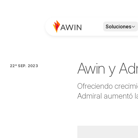
Soluciones
Awin y Ad
22º SEP. 2023
Ofreciendo crecimi
Admiral aumentó l
Escrito por
Lee Metters
el
4 minutos de lectura