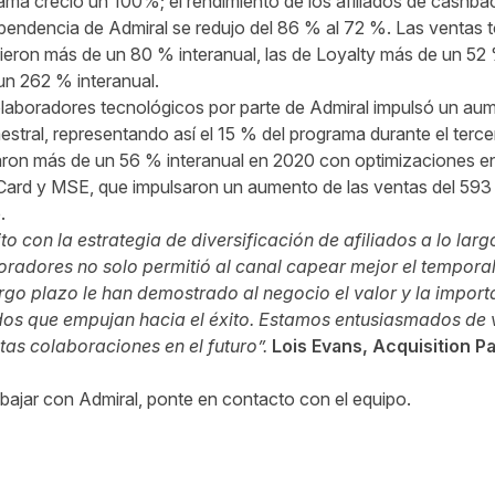
grama creció un 100%; el rendimiento de los afiliados de cashb
pendencia de Admiral se redujo del 86 % al 72 %. Las ventas to
eron más de un 80 % interanual, las de Loyalty más de un 52 %
un 262 % interanual.
olaboradores tecnológicos por parte de Admiral impulsó un au
estral, representando así el 15 % del programa durante el terce
ron más de un 56 % interanual en 2020 con optimizaciones en
Card y MSE, que impulsaron un aumento de las ventas del 593
.
o con la estrategia de diversificación de afiliados a lo lar
radores no solo permitió al canal capear mejor el tempora
rgo plazo le han demostrado al negocio el valor y la import
ados que empujan hacia el éxito. Estamos entusiasmados de 
as colaboraciones en el futuro”.
Lois Evans, Acquisition 
abajar con Admiral, ponte en
contacto con el equipo
.