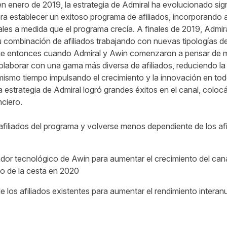
n enero de 2019, la estrategia de Admiral ha evolucionado sig
e era establecer un exitoso programa de afiliados, incorporando
les a medida que el programa crecía. A finales de 2019, Admir
su combinación de afiliados trabajando con nuevas tipologías de
 Fue entonces cuando Admiral y Awin comenzaron a pensar de 
olaborar con una gama más diversa de afiliados, reduciendo la
 mismo tiempo impulsando el crecimiento y la innovación en tod
a estrategia de Admiral logró grandes éxitos en el canal, coloc
nciero.
e afiliados del programa y volverse menos dependiente de los a
dor tecnológico de Awin para aumentar el crecimiento del can
o de la cesta en 2020
de los afiliados existentes para aumentar el rendimiento interan