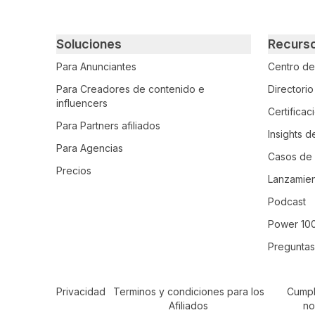
Primary footer navigation
Soluciones
Recurs
Para Anunciantes
Centro d
Para Creadores de contenido e
Directori
influencers
Certifica
Para Partners afiliados
Insights d
Para Agencias
Casos de 
Precios
Lanzamien
Podcast
Power 10
Preguntas
Secondary Footer Navigation
Privacidad
Terminos y condiciones para los
Cumpl
Afiliados
no