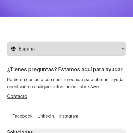
Cambiar de región
¿Tienes preguntas? Estamos aquí para ayudar.
Ponte en contacto con nuestro equipo para obtener ayuda,
orientación o cualquier información sobre Awin.
Contacto
Follow us on social media
Facebook
LinkedIn
Instagram
Primary footer navigation
Soluciones