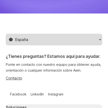
Cambiar de región
¿Tienes preguntas? Estamos aquí para ayudar.
Ponte en contacto con nuestro equipo para obtener ayuda,
orientación o cualquier información sobre Awin.
Contacto
Follow us on social media
Facebook
LinkedIn
Instagram
Primary footer navigation
Soluciones