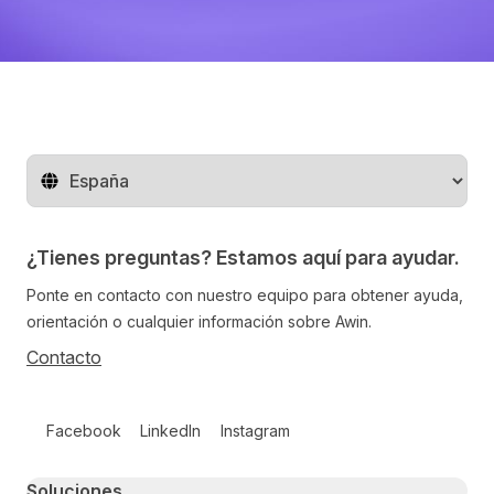
Cambiar de región
¿Tienes preguntas? Estamos aquí para ayudar.
Ponte en contacto con nuestro equipo para obtener ayuda,
orientación o cualquier información sobre Awin.
Contacto
Follow us on social media
Facebook
LinkedIn
Instagram
Primary footer navigation
Soluciones