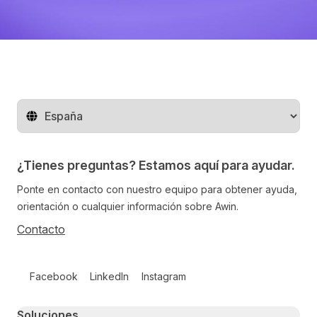
Cambiar de región
¿Tienes preguntas? Estamos aquí para ayudar.
Ponte en contacto con nuestro equipo para obtener ayuda,
orientación o cualquier información sobre Awin.
Contacto
Follow us on social media
Facebook
LinkedIn
Instagram
Primary footer navigation
Soluciones