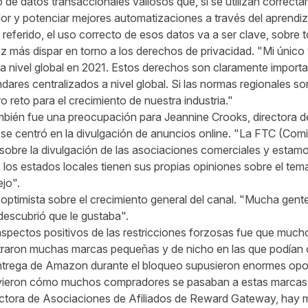
de datos transaccionales valiosos que, si se utilizan correct
dor y potenciar mejores automatizaciones a través del aprendi
referido, el uso correcto de esos datos va a ser clave, sobre t
ez más dispar en torno a los derechos de privacidad. "Mi úni
 a nivel global en 2021. Estos derechos son claramente impor
dares centralizados a nivel global. Si las normas regionales so
 reto para el crecimiento de nuestra industria."
mbién fue una preocupación para Jeannine Crooks, directora de
se centró en la divulgación de anuncios online. "La FTC (Com
sobre la divulgación de las asociaciones comerciales y estamo
 los estados locales tienen sus propias opiniones sobre el tem
jo".
 optimista sobre el crecimiento general del canal. "Mucha gent
descubrió que le gustaba".
aspectos positivos de las restricciones forzosas fue que muc
raron muchas marcas pequeñas y de nicho en las que podían co
entrega de Amazon durante el bloqueo supusieron enormes opo
vieron cómo muchos compradores se pasaban a estas marcas
ectora de Asociaciones de Afiliados de Reward Gateway, ha