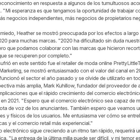
econocimiento en respuesta a algunos de los tumultuosos acon
. "Mi esperanza es que tengamos la oportunidad de trabajar c
ás negocios independientes, más negocios de propietarios ne
l miedo, Heather se mostró preocupada por los efectos a largo 
20 para muchas marcas. "2020 ha dificultado sin duda nuestr
ero que podamos colaborar con las marcas que hicieron recor
 que se recuperen por completo."
rió en este sentido fue el retailer de moda online PrettyLittleT
 Marketing, se mostró entusiasmado con el valor del canal en 2
funcionó el sector el año pasado y se olvide de utilizarlo en to
ectiva más amplia, Mark Kuhillow, fundador del proveedor de atr
 implicaciones que el rápido crecimiento del comercio electrónic
s en 2021. "Espero que el comercio electrónico sea capaz de 
 cuota de voz de los anunciantes. También espero que veamos u
les y físicos de los usuarios. Me entusiasma ver cómo se en
cas y el comercio retail más experiencial."
o electrónico sigue creciendo a un ritmo tan rápido, requerirá 
ica. "La entrega de la última milla puede ser difícil, y mi temor