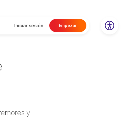
Iniciar sesión
Empezar
e
 temores y