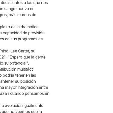
tecimientos a los que nos
on sangre nueva en
gros, más marcas de
plazo de la dramática
a capacidad de previsión
tes en sus programas de
hing. Lee Carter, su
021: "Espero que la gente
do su potencial".
ibución multitáctil
o podría tener en las
mantener su posición
na mayor integración entre
trelazan cuando pensamos en
una evolución igualmente
 es que no veamos que la