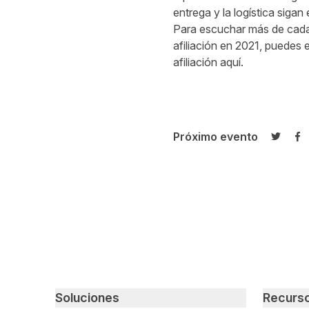
entrega y la logística siga
Para escuchar más de cada 
afiliación en 2021, puedes
afiliación
aquí
.
Próximo evento
Compar
Co
Primary footer navigation
Soluciones
Recurs