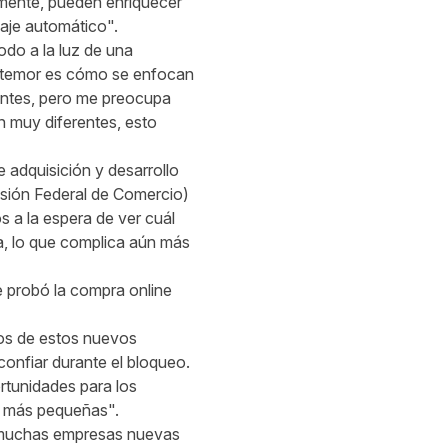
amente, pueden enriquecer
zaje automático".
odo a la luz de una
co temor es cómo se enfocan
tantes, pero me preocupa
n muy diferentes, esto
 adquisición y desarrollo
isión Federal de Comercio)
s a la espera de ver cuál
a, lo que complica aún más
e probó la compra online
hos de estos nuevos
nfiar durante el bloqueo.
rtunidades para los
 más pequeñas".
y muchas empresas nuevas