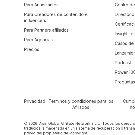
Para Anunciantes
Centro d
Para Creadores de contenido e
Directori
influencers
Certifica
Para Partners afiliados
Insights d
Para Agencias
Casos de 
Precios
Lanzamien
Podcast
Power 10
Preguntas
Secondary Footer Navigation
Privacidad
Terminos y condiciones para los
Cumpl
Afiliados
no
© 2026, Awin Global Affiliate Network S.L.U. Todos los derech
traducida, almacenada en un sistema de recuperación o transm
previo del propietario del copyright.