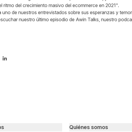
n el ritmo del crecimiento masivo del ecommerce en 2021".
uno de nuestros entrevistados sobre sus esperanzas y temores
 escuchar nuestro último episodio de Awin Talks, nuestro podc
tir en Twitter
mpartir en Facebook
Compartir en LinkedIn
os
Quiénes somos