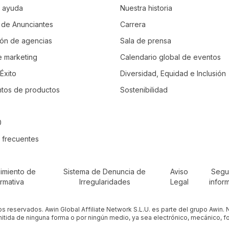
e ayuda
Nuestra historia
o de Anunciantes
Carrera
ción de agencias
Sala de prensa
e marketing
Calendario global de eventos
Éxito
Diversidad, Equidad e Inclusión
tos de productos
Sostenibilidad
0
 frecuentes
imiento de
Sistema de Denuncia de
Aviso
Segu
rmativa
Irregularidades
Legal
infor
os reservados. Awin Global Affiliate Network S.L.U. es parte del grupo Awin.
itida de ninguna forma o por ningún medio, ya sea electrónico, mecánico, fo