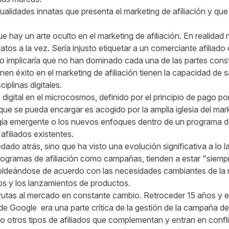
alidades innatas que presenta el marketing de afiliación y que
hay un arte oculto en el marketing de afiliación. En realidad n
latos a la vez. Sería injusto etiquetar a un comerciante afili
so implicaría que no han dominado cada una de las partes cons
nen éxito en el marketing de afiliación tienen la capacidad de
iplinas digitales.
s digital en el microcosmos, definido por el principio de pago 
o que se pueda encargar es acogido por la amplia iglesia del mark
logía emergente o los nuevos enfoques dentro de un programa d
afiliados existentes.
ado atrás, sino que ha visto una evolución significativa a lo 
rogramas de afiliación como campañas, tienden a estar "siempr
moldeándose de acuerdo con las necesidades cambiantes de la
os y los lanzamientos de productos.
 rutas al mercado en constante cambio. Retroceder 15 años y
de Google era una parte crítica de la gestión de la campaña d
 otros tipos de afiliados que complementan y entran en confli