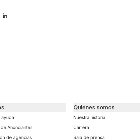
tir en Twitter
mpartir en Facebook
Compartir en LinkedIn
os
Quiénes somos
e ayuda
Nuestra historia
o de Anunciantes
Carrera
ción de agencias
Sala de prensa