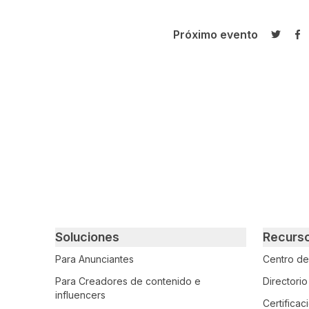
Próximo evento
Compar
Co
Primary footer navigation
Soluciones
Recurs
Para Anunciantes
Centro d
Para Creadores de contenido e
Directori
influencers
Certifica