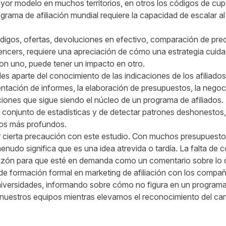
yor modelo en muchos territorios, en otros los códigos de cup
ograma de afiliación mundial requiere la capacidad de escalar a
igos, ofertas, devoluciones en efectivo, comparación de prec
uencers, requiere una apreciación de cómo una estrategia cui
on uno, puede tener un impacto en otro.
s aparte del conocimiento de las indicaciones de los afiliados
ntación de informes, la elaboración de presupuestos, la negociac
ciones que sigue siendo el núcleo de un programa de afiliados
 conjunto de estadísticas y de detectar patrones deshonestos,
tos más profundos.
 cierta precaución con este estudio. Con muchos presupuestos 
nudo significa que es una idea atrevida o tardía. La falta de 
razón para que esté en demanda como un comentario sobre lo di
e formación formal en marketing de afiliación con los compa
niversidades, informando sobre cómo no figura en un programa 
 nuestros equipos mientras elevamos el reconocimiento del cana