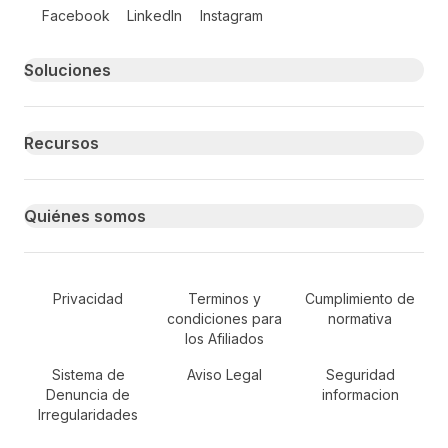
Follow us on social media
Facebook
LinkedIn
Instagram
Primary footer navigation
Soluciones
Recursos
Quiénes somos
Secondary Footer Navigation
Privacidad
Terminos y
Cumplimiento de
condiciones para
normativa
los Afiliados
Sistema de
Aviso Legal
Seguridad
Denuncia de
informacion
Irregularidades