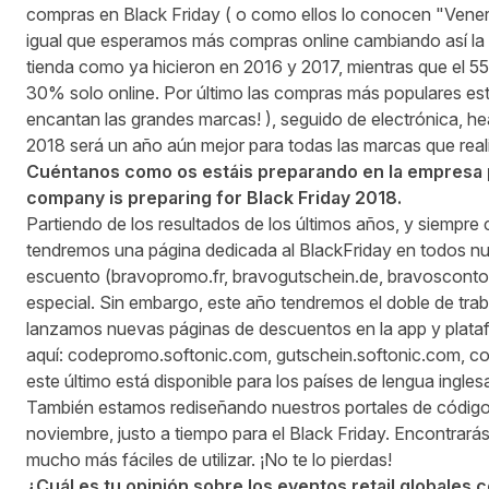
compras en Black Friday ( o como ellos lo conocen "Vener
igual que esperamos más compras online cambiando así la t
tienda como ya hicieron en 2016 y 2017, mientras que el 55
30% solo online. Por último las compras más populares está
encantan las grandes marcas! ), seguido de electrónica, he
2018 será un año aún mejor para todas las marcas que rea
Cuéntanos como os estáis preparando en la empresa pa
company is preparing for Black Friday 2018.
Partiendo de los resultados de los últimos años, y siempre
tendremos una página dedicada al BlackFriday en todos nu
escuento (
bravopromo.fr
,
bravogutschein.de
,
bravosconto.
especial. Sin embargo, este año tendremos el doble de trab
lanzamos nuevas páginas de descuentos en la app y plata
aquí:
codepromo.softonic.com
,
gutschein.softonic.com
,
co
este último está disponible para los países de lengua ingles
También estamos rediseñando nuestros portales de código
noviembre, justo a tiempo para el Black Friday. Encontrará
mucho más fáciles de utilizar. ¡No te lo pierdas!
¿Cuál es tu opinión sobre los eventos retail globales c