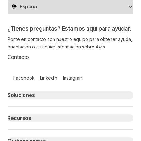
Cambiar de región
¿Tienes preguntas? Estamos aquí para ayudar.
Ponte en contacto con nuestro equipo para obtener ayuda,
orientación o cualquier información sobre Awin.
Contacto
Follow us on social media
Facebook
LinkedIn
Instagram
Primary footer navigation
Soluciones
Recursos