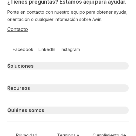
¿Tienes preguntas? Estamos aquí para ayudar.
Ponte en contacto con nuestro equipo para obtener ayuda,
orientación o cualquier información sobre Awin.
Contacto
Follow us on social media
Facebook
LinkedIn
Instagram
Primary footer navigation
Soluciones
Recursos
Quiénes somos
Secondary Footer Navigation
Privacidad
Terminos y
Cumplimiento de