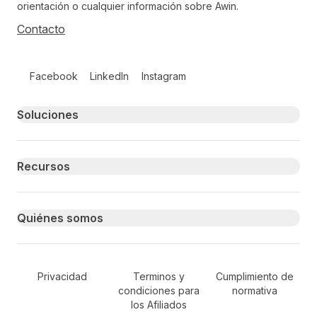
orientación o cualquier información sobre Awin.
Contacto
Follow us on social media
Facebook
LinkedIn
Instagram
Primary footer navigation
Soluciones
Recursos
Quiénes somos
Secondary Footer Navigation
Privacidad
Terminos y
Cumplimiento de
condiciones para
normativa
los Afiliados