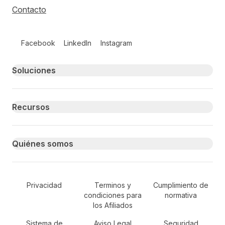
Contacto
Follow us on social media
Facebook
LinkedIn
Instagram
Primary footer navigation
Soluciones
Recursos
Quiénes somos
Secondary Footer Navigation
Privacidad
Terminos y
Cumplimiento de
condiciones para
normativa
los Afiliados
Sistema de
Aviso Legal
Seguridad