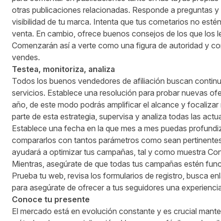
otras publicaciones relacionadas. Responde a preguntas y 
visibilidad de tu marca. Intenta que tus cometarios no esté
venta. En cambio, ofrece buenos consejos de los que los l
Comenzarán así a verte como una figura de autoridad y co
vendes.
Test
ea
, monitor
iza
,
analiza
Todos los buenos vendedores de afiliación buscan conti
servicios. Establece una resolución para probar nuevas ofe
año, de este modo podrás amplificar el alcance y focaliza
parte de esta estrategia, supervisa y analiza todas las ac
Establece una fecha en la que mes a mes puedas profundiz
compararlos con tantos parámetros como sean pertinentes
ayudará a optimizar tus campañas, tal y como muestra
Con
Mientras, asegúrate de que todas tus campañas estén fun
Prueba tu web, revisa los formularios de registro, busca en
para asegúrate de ofrecer a tus seguidores una experienci
Conoce
tu presente
El mercado está en evolución constante y es crucial mantene