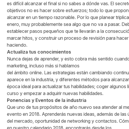
es difícil alcanzar el final si no sabes a dónde vas. El secre
objetivos no es hacer sobre esfuerzos; todo lo que propo
alcanzar en un tiempo razonable. Por lo que planear triplica
enero, muy probablemente sea algo que no va a pasar. De
establecer pasos pequeños que te llevarán a la consecució
marcar hitos, y construir un proceso de revisión para hace
haciendo.
Actualiza tus conocimiento
s
Nunca dejas de aprender, y esto cobra más sentido cuand
marketing, incluso más si hablamos
del ámbito online. Las estrategias están cambiando conti
aparece en la industria, y diferentes métodos para alcanzar
época ideal para actualizar tus habilidades; coger algunos 
curso y empezar a adquirir nuevas habilidades.
P
on
e
n
c
i
a
s y
Eve
ntos
de la
in
d
us
tria
Que uno de tus propósitos de año nuevo sea atender al m
evento en 2018. Aprenderás nuevas ideas, además de las 
del mercado, oportunidad de networking y contactos. Có
en nuestro
calendario 2018
, encontrarás desde los