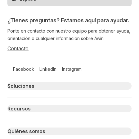
Cambiar de región
¿Tienes preguntas? Estamos aquí para ayudar.
Ponte en contacto con nuestro equipo para obtener ayuda,
orientación o cualquier información sobre Awin.
Contacto
Follow us on social media
Facebook
LinkedIn
Instagram
Primary footer navigation
Soluciones
Recursos
Quiénes somos