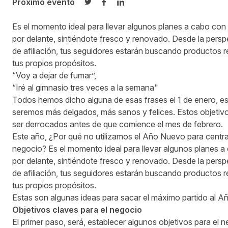
Próximo evento
Compartir en Twitter
Compartir en Facebook
Compartir en LinkedIn
Es
el
m
omento ideal para llevar algunos planes a cabo con
por
delante,
sintiéndote
fresco
y renovado. Desde la perspe
de
afiliación, tus
seguidores
estarán buscando
produ
c
tos
r
tus
propios
propósitos
.
“Voy a dejar de fumar”,
“Iré al gimnasio tres veces a la semana"
Todos hemos dicho alguna de esas frases el 1 de enero, est
seremos más delgados, más sanos y felices. Estos objetivo
ser derrocados antes de que comience el mes de febrero.
Este año, ¿Por qué no utilizamos el Año Nuevo para centra
negocio? Es el momento ideal para llevar algunos planes 
por delante, sintiéndote fresco y renovado. Desde la persp
de afiliación, tus seguidores estarán buscando productos 
tus propios propósitos.
Estas son algunas ideas para sacar el máximo partido al 
Objeti
vo
s
claves p
ara el negocio
El primer paso, será, establecer algunos objetivos para el 