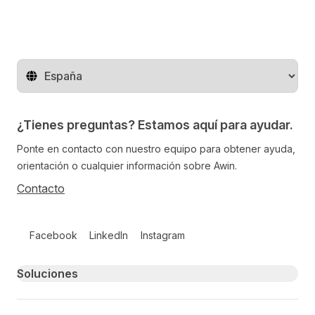
Cambiar de región
¿Tienes preguntas? Estamos aquí para ayudar.
Ponte en contacto con nuestro equipo para obtener ayuda,
orientación o cualquier información sobre Awin.
Contacto
Follow us on social media
Facebook
LinkedIn
Instagram
Primary footer navigation
Soluciones