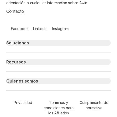
orientación o cualquier información sobre Awin.
Contacto
Follow us on social media
Facebook
LinkedIn
Instagram
Primary footer navigation
Soluciones
Recursos
Quiénes somos
Secondary Footer Navigation
Privacidad
Terminos y
Cumplimiento de
condiciones para
normativa
los Afiliados