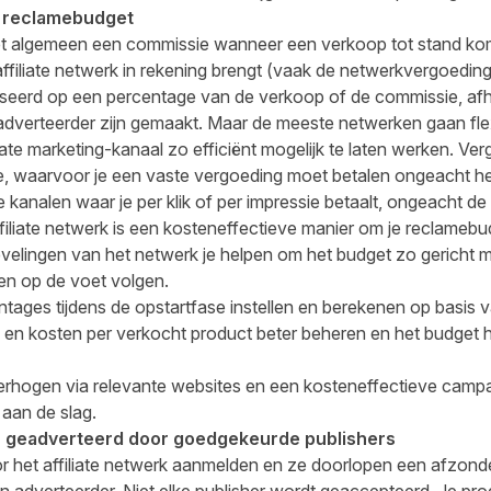
t reclamebudget
et algemeen een commissie wanneer een verkoop tot stand kom
affiliate netwerk in rekening brengt (vaak de netwerkvergoedi
seerd op een percentage van de verkoop of de commissie, afh
adverteerder zijn gemaakt. Maar de meeste netwerken gaan fl
ate marketing-kanaal zo efficiënt mogelijk te laten werken. Verg
 waarvoor je een vaste vergoeding moet betalen ongeacht het
kanalen waar je per klik of per impressie betaalt, ongeacht de 
filiate netwerk is een kosteneffectieve manier om je reclameb
velingen van het netwerk je helpen om het budget zo gericht m
en op de voet volgen.
tages tijdens de opstartfase instellen en berekenen op basis 
 en kosten per verkocht product beter beheren en het budget h
 verhogen via relevante websites en een kosteneffectieve cam
 aan de slag
.
n geadverteerd door goedgekeurde publishers
r het affiliate netwerk aanmelden en ze doorlopen een afzond