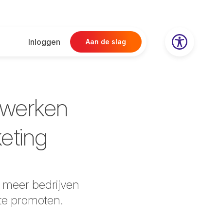
Inloggen
Aan de slag
twerken
keting
s meer bedrijven
 te promoten.