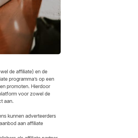
el de affiliate) en de
liate programma’s op een
llen promoten. Hierdoor
rplatform voor zowel de
ct aan
.
gens kunnen adverteerders
anbod aan affiliate