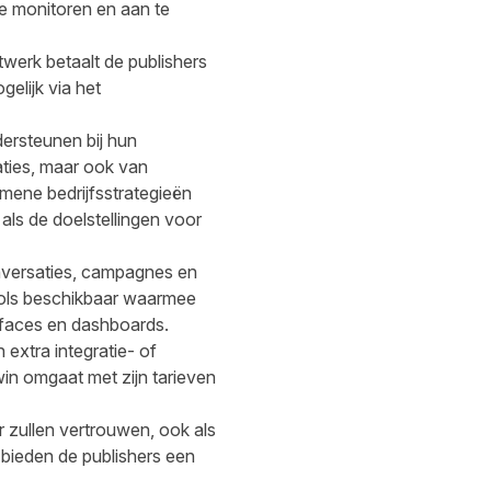
 te monitoren en aan te
twerk betaalt de publishers
gelijk via het
ersteunen bij hun
taties, maar ook van
ene bedrijfsstrategieën
als de doelstellingen voor
versaties, campagnes en
tools beschikbaar waarmee
rfaces en dashboards.
extra integratie- of
win omgaat met zijn tarieven
r zullen vertrouwen, ook als
bieden de publishers een