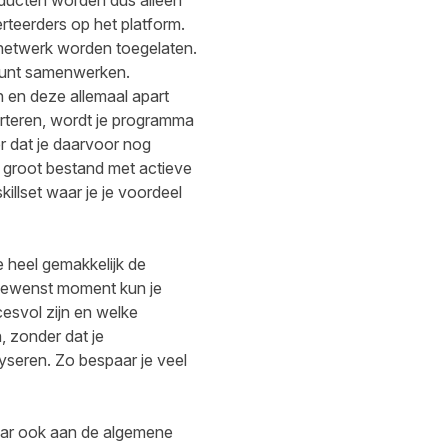
oducten worden dus alleen
rteerders op het platform.
 netwerk worden toegelaten.
kunt samenwerken.
en en deze allemaal apart
erteren, wordt je programma
r dat je daarvoor nog
n groot bestand met actieve
killset waar je je voordeel
e heel gemakkelijk de
k gewenst moment kun je
esvol zijn en welke
, zonder dat je
yseren. Zo bespaar je veel
maar ook aan de algemene