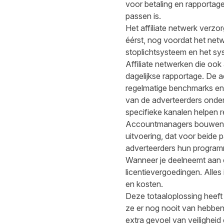
voor betaling en rapportage 
passen is.
Het affiliate netwerk verzo
éérst, nog voordat het netwe
stoplichtsysteem en het sy
Affiliate netwerken die o
dagelijkse rapportage. De ad
regelmatige benchmarks en
van de adverteerders onder
specifieke kanalen helpen 
Accountmanagers bouwen s
uitvoering, dat voor beide 
adverteerders hun programm
Wanneer je deelneemt aan e
licentievergoedingen. Alles
en kosten.
Deze totaaloplossing heeft 
ze er nog nooit van hebben
extra gevoel van veiligheid