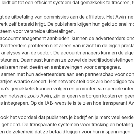
leidt dit tot een efficiënt systeem dat gemakkelijk te traceren,
rgt de uitbetaling van commissies aan de affiliates. Het Awin-ne
rk zelf betaald krijgt. De publishers krijgen hun geld zo snel mo
steem voor versnelde uitbetalingen.
ok accountmanagement aanbieden, kunnen de adverteerders ond
verteerders profiteren niet alleen van inzicht in de eigen pres
 analyses van de sector. De accountmanagers kunnen de algem
steunen. Daarnaast kunnen ze zowel de bedrijfsdoelstellingen 
realiseren met ideeën en aanbevelingen voor campagnes.
amen met hun adverteerders aan een partnerschap voor con
partijen waarde creëert. Het netwerk stelt ook alle benodigde 
a’s gemakkelijk kunnen volgen en promoten via speciale inte
en netwerk zoals Awin, zijn er geen verborgen kosten en geen 
 is inbegrepen. Op de IAB-website is te zien hoe transparant A
ook het voordeel dat publishers je bedrijf en je merk veel eerde
 gehoord. De transparante systemen voor tracking en betaling 
 en de zekerheid dat ze betaald krijgen voor hun inspanningen.