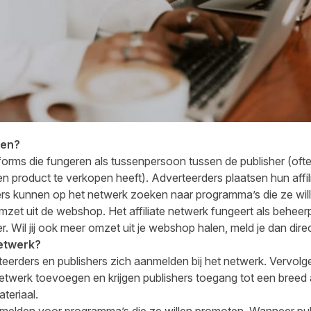
ken?
tforms die fungeren als tussenpersoon tussen de publisher (oftew
en product te verkopen heeft). Adverteerders plaatsen hun affi
shers kunnen op het netwerk zoeken naar programma’s die ze wi
mzet uit de webshop. Het affiliate netwerk fungeert als behee
er. Wil jij ook meer omzet uit je webshop halen,
meld je dan dire
netwerk?
teerders en publishers zich aanmelden bij het netwerk. Vervol
twerk toevoegen en krijgen publishers toegang tot een breed a
teriaal.