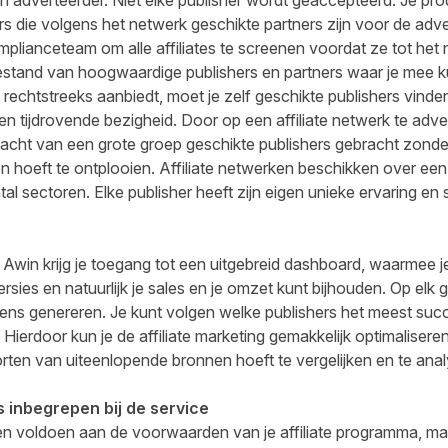
 adverteerder. Niet elke publisher wordt geaccepteerd. Je pr
 die volgens het netwerk geschikte partners zijn voor de adve
mplianceteam om alle affiliates te screenen voordat ze tot het
stand van hoogwaardige publishers en partners waar je mee 
a rechtstreeks aanbiedt, moet je zelf geschikte publishers vind
n tijdrovende bezigheid. Door op een affiliate netwerk te adv
cht van een grote groep geschikte publishers gebracht zonde
en hoeft te ontplooien. Affiliate netwerken beschikken over ee
tal sectoren. Elke publisher heeft zijn eigen unieke ervaring en s
ls Awin krijg je toegang tot een uitgebreid dashboard, waarmee j
ersies en natuurlijk je sales en je omzet kunt bijhouden. Op el
ns genereren. Je kunt volgen welke publishers het meest succ
erdoor kun je de affiliate marketing gemakkelijk optimaliseren
rten van uiteenlopende bronnen hoeft te vergelijken en te anal
 inbegrepen bij de service
een voldoen aan de voorwaarden van je affiliate programma, 