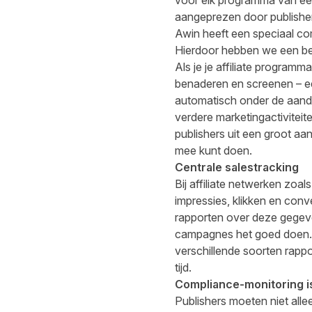
voor elk programma van een
aangeprezen door publishers
Awin heeft een speciaal co
Hierdoor hebben we een be
Als je je affiliate programm
benaderen en screenen – ee
automatisch onder de aanda
verdere marketingactiviteit
publishers uit een groot aan
mee kunt doen.
Centrale salestracking
Bij affiliate netwerken zoa
impressies, klikken en conv
rapporten over deze gegeve
campagnes het goed doen. Hi
verschillende soorten rappo
tijd.
Compliance-monitoring is
Publishers moeten niet all