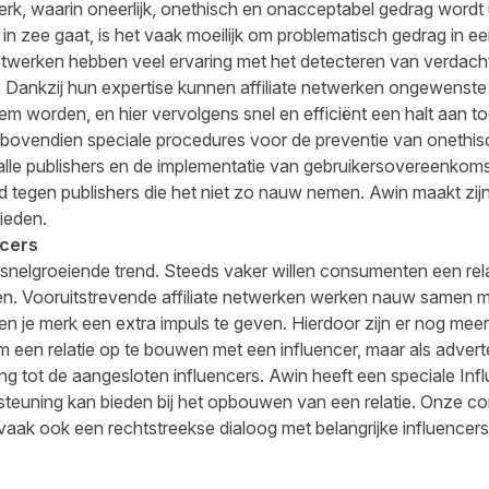
k, waarin oneerlijk, onethisch en onacceptabel gedrag wordt ui
 in zee gaat, is het vaak moeilijk om problematisch gedrag in e
netwerken hebben veel ervaring met het detecteren van verdacht
Dankzij hun expertise kunnen affiliate netwerken ongewenste 
m worden, en hier vervolgens snel en efficiënt een halt aan t
 bovendien speciale procedures voor de preventie van onethis
alle publishers en de implementatie van gebruikersovereenko
 tegen publishers die het niet zo nauw nemen. Awin maakt zijn
ieden.
ncers
n snelgroeiende trend. Steeds vaker willen consumenten een 
n. Vooruitstrevende affiliate netwerken werken nauw samen me
n je merk een extra impuls te geven. Hierdoor zijn er nog meer 
m een relatie op te bouwen met een influencer, maar als advertee
ng tot de aangesloten influencers. Awin heeft een speciale Inf
steuning kan bieden bij het opbouwen van een relatie. Onze con
 vaak ook een rechtstreekse dialoog met belangrijke influence