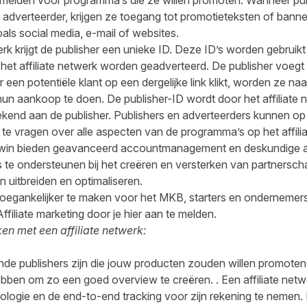
elden voor programma’s die ze willen promoten. Wanneer publis
 adverteerder, krijgen ze toegang tot promotieteksten of banne
als social media, e-mail of websites.
rk krijgt de publisher een unieke ID. Deze ID’s worden gebruikt 
het affiliate netwerk worden geadverteerd. De publisher voegt af
een potentiële klant op een dergelijke link klikt, worden ze na
un aankoop te doen. De publisher-ID wordt door het affiliate n
kend aan de publisher. Publishers en adverteerders kunnen o
te vragen over alle aspecten van de programma’s op het affilia
 Awin bieden geavanceerd accountmanagement en deskundige
rs te ondersteunen bij het creëren en versterken van partner
n uitbreiden en optimaliseren.
 toegankelijker te maken voor het MKB, starters en ondernemer
Affiliate marketing door je
hier aan te melden
.
en met een affiliate netwerk:
nde publishers zijn die jouw producten zouden willen promoten,
hebben om zo een goed overview te creëren. . Een affiliate netw
logie en de end-to-end tracking voor zijn rekening te nemen. 