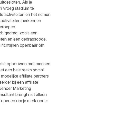
tgesloten. Als je
en vroeg stadium te
e activiteiten en het nemen
activiteiten herkennen
oeroepen.
ch gedrag, zoals een
msten en een gedragscode.
 richtlijnen openbaar om
relatie opbouwen met mensen
t een hele reeks social
mogelijke affiliate partners
rder bij een affiliate
luencer Marketing
sultant brengt niet alleen
rs openen om je merk onder