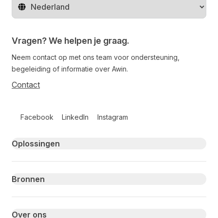
Regio wijzigen
Vragen? We helpen je graag.
Neem contact op met ons team voor ondersteuning,
begeleiding of informatie over Awin.
Contact
Follow us on social media
Facebook
LinkedIn
Instagram
Primary footer navigation
Oplossingen
Bronnen
Over ons