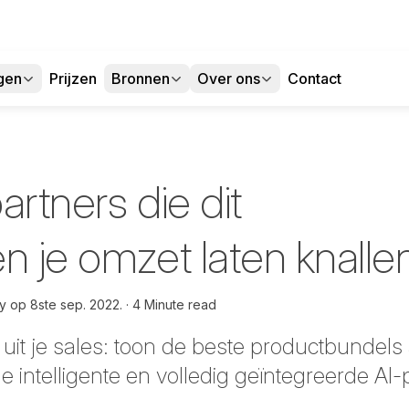
gen
Prijzen
Bronnen
Over ons
Contact
artners die dit
n je omzet laten knalle
dy op
8ste sep. 2022.
4 Minute read
uit je sales: toon de beste productbundels 
e intelligente en volledig geïntegreerde AI