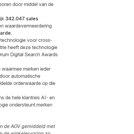
boren door middel van de
ijk
342.047 sales
een waardevermeerdering
aarde
.
 technologie voor cross-
trie heeft deze technologie
Drum Digital Search Awards
e waarmee merken ieder
r door automatische
ddelde orderwaarde op die
 de hele klantreis AI- en
ogie ondersteunt merken
ten de AOV gemiddeld met
en de winkelervaring zo