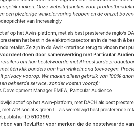
mogelijk maken. Onze websitefuncties voor productbundeli
ten een plezierige winkelervaring hebben en de omzet boveng
deoprichter van Increasingly
actief op het Awin-platform, met als best presterende regio’s D
presteren het best in de elektronicasector en in de health & 
nde retailer. Ze zijn in de Awin-interface terug te vinden met p
voordeel doen door samenwerking met Particular Audie
t retailers om hun bestelwaarde met AI-gestuurde productbu
met één klik bundels aan hun winkelmand toevoegen. Precie
telt privacy voorop. We maken alleen gebruik van 100% ano
 een beheerde service, zonder kosten vooraf.”
ss Development Manager EMEA, Particular Audience
ldwijd actief op het Awin-platform, met DACH als best prestere
, met AfB social & green IT als wereldwijd best presterende retai
et publisher-ID
510399
.
aanbod van RevLifter voor merken die de bestelwaarde van 