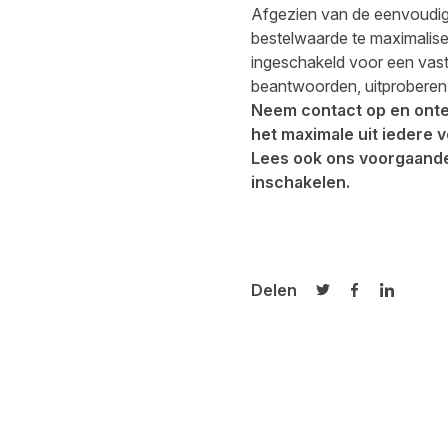
Afgezien van de eenvoudig
bestelwaarde te maximalise
ingeschakeld voor een vast
beantwoorden, uitproberen 
Neem
contact op en onte
het maximale uit iedere 
Lees ook ons voorgaande
inschakelen.
Delen
Delen op Twitter
Delen op Fa
Delen op