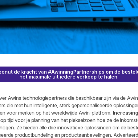
benut de kracht van #AwinningPartnerships om de bestel
het maximale uit iedere verkoop te halen.
ver Awins technologiepartners die beschikbaar zijn via de Awi
ers die met hun intelligente, sterk gepersonaliseerde oplossing
n voor merken op het wereldwijde Awin-platform.
Increasing
op tijd voor je planning van het piekseizoen hoe ze de inkoms
hogen. Ze bieden alle drie innovatieve oplossingen om de bes
eerde productbundeling en productaanbevelingen. Adverteer