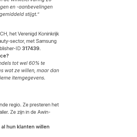
ngen en -aanbevelingen
emiddeld stijgt.”
ACH, het Verenigd Koninkrijk
beauty-sector, met Samsung
ublisher-ID
317439
.
nce?
ndels tot wel 60% te
s wat ze willen, maar dan
nieme itemgegevens.
nde regio. Ze presteren het
ler. Ze zijn in de Awin-
al hun klanten willen