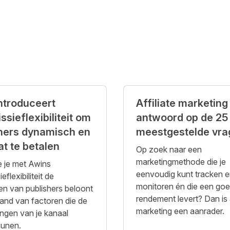
ntroduceert
Affiliate marketing
sieflexibiliteit om
antwoord op de 25
hers dynamisch en
meestgestelde vra
t te betalen
Op zoek naar een
marketingmethode die je
 je met Awins
eenvoudig kunt tracken 
flexibiliteit de
monitoren én die een go
ten van publishers beloont
rendement levert? Dan is a
and van factoren die de
marketing een aanrader.
ingen van je kanaal
eunen.