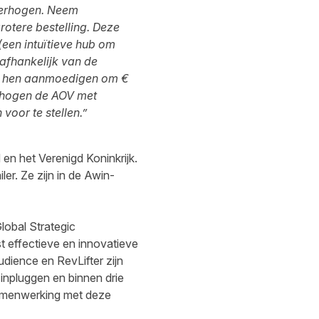
 verhogen. Neem
otere bestelling. Deze
(een intuïtieve hub om
 afhankelijk van de
k hen aanmoedigen om €
erhogen de AOV met
voor te stellen.”
 en het Verenigd Koninkrijk.
er. Ze zijn in de Awin-
lobal Strategic
 effectieve en innovatieve
dience en RevLifter zijn
npluggen en binnen drie
samenwerking met deze