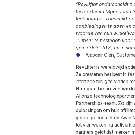
“RevLifter onderscheidt z
bijvoorbeeld ‘Spend and S
technologie is beschikbaa
aanbiedingen te doen en op
waarde van hun winkelwag
10 meer te besteden voor 5
gemiddeld 20%, en in sommi
Alasdair Glen, Custome
RevLifter is wereldwijd act
Ze presteren het best in fa
interface terug te vinden m
Hoe gaat het in zijn werk
Al onze technologiepartner
Partnerships-team. Zo zijn
oplossingen om hun affiliat
geïntegreerd met de Awin M
tot vier weken na activeri
partners geldt dat merken