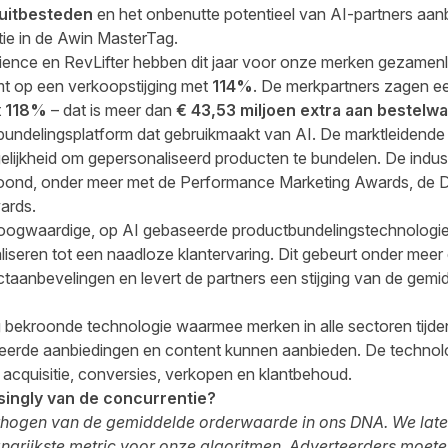
 uitbesteden
en het onbenutte potentieel van AI-partners aan
atie in de Awin MasterTag.
dience en RevLifter hebben dit jaar voor onze merken gezamenl
mt op een verkoopstijging met
114%
. De merkpartners zagen 
t
118%
– dat is meer dan
€ 43,53 miljoen extra aan bestelw
bundelingsplatform dat gebruikmaakt van AI. De marktleidende
elijkheid om gepersonaliseerd producten te bundelen. De indus
kroond, onder meer met de Performance Marketing Awards, de 
ards.
oogwaardige, op AI gebaseerde productbundelingstechnologi
liseren tot een naadloze klantervaring. Dit gebeurt onder mee
taanbevelingen en levert de partners een stijging van de gemi
bekroonde technologie waarmee merken in alle sectoren tijdens
eerde aanbiedingen en content kunnen aanbieden. De technol
 acquisitie, conversies, verkopen en klantbehoud.
singly van de concurrentie?
 verhogen van de gemiddelde orderwaarde in ons DNA. We la
langrijkste metric voor onze algoritmen. Adverteerders moet