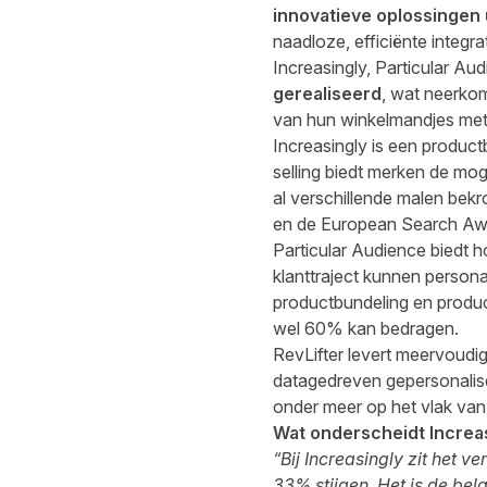
innovatieve oplossingen
naadloze, efficiënte integr
Increasingly, Particular Au
gerealiseerd
, wat neerko
van hun winkelmandjes me
Increasingly
is een product
selling biedt merken de mog
al verschillende malen be
en de European Search Aw
Particular Audience
biedt h
klanttraject kunnen persona
productbundeling en produc
wel 60% kan bedragen.
RevLifter
levert meervoudig 
datagedreven gepersonalis
onder meer op het vlak van
Wat onderscheidt Increa
“Bij Increasingly zit het
33% stijgen. Het is de be