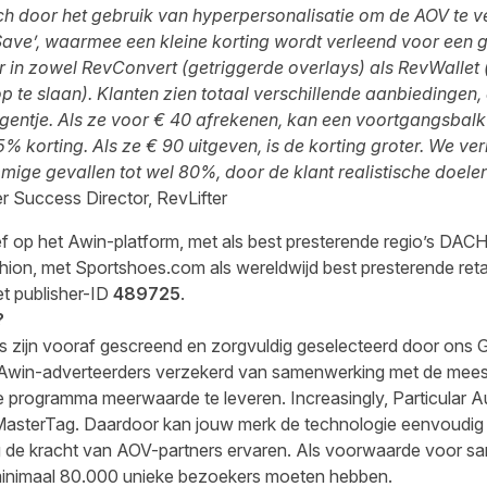
ich door het gebruik van hyperpersonalisatie om de AOV te
ave’, waarmee een kleine korting wordt verleend voor een gr
r in zowel RevConvert (getriggerde overlays) als RevWallet 
 te slaan). Klanten zien totaal verschillende aanbiedingen,
entje. Als ze voor € 40
afrekenen, kan een voortgangsbal
% korting. Als ze € 90 uitgeven, is de korting groter. We v
ge gevallen tot wel 80%, door de klant realistische doelen 
r Success Director, RevLifter
ief op het Awin-platform, met als best presterende regio’s DACH
shion, met Sportshoes.com als wereldwijd best presterende retail
et publisher-ID
489725
.
?
s zijn vooraf gescreend en zorgvuldig geselecteerd door ons G
 Awin-adverteerders verzekerd van samenwerking met de meest
e programma meerwaarde te leveren. Increasingly, Particular Au
asterTag. Daardoor kan jouw merk de technologie eenvoudig i
ng de kracht van AOV-partners ervaren. Als voorwaarde voor 
 minimaal 80.000 unieke bezoekers moeten hebben.