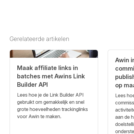
Gerelateerde artikelen
Awin i
Maak affiliate links in
commis
batches met Awins Link
publis
Builder API
op maa
Lees hoe je de Link Builder API
Lees hoe
gebruikt om gemakkelijk en snel
commissie
grote hoeveelheden trackinglinks
activitei
voor Awin te maken.
aan de h
doelstell
onderst