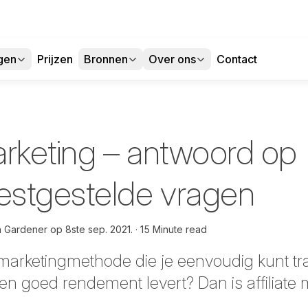
gen
Prijzen
Bronnen
Over ons
Contact
marketing – antwoord op
stgestelde vragen
h Gardener op
8ste sep. 2021.
15 Minute read
marketingmethode die je eenvoudig kunt tr
en goed rendement levert? Dan is affiliate