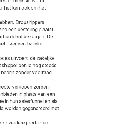
komen commissie wordt
aar het kan ook om het
hebben. Dropshippers
and een bestelling plaatst,
ij hun klant bezorgen. De
iet over een fysieke
roces uitvoert, de zakelijke
opshipper ben je nog steeds
 bedrijf zonder voorraad.
 directe verkopen zorgen –
anbieden in plaats van een
e in hun salesfunnel en als
die worden gegenereerd met
 voor verdere producten.