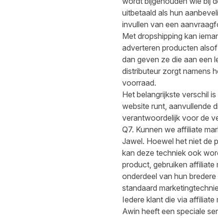
wordt bijgehouden wie bij d
uitbetaald als hun aanbevel
invullen van een aanvraagfo
Met dropshipping kan iema
adverteren producten alsof z
dan geven ze die aan een le
distributeur zorgt namens h
voorraad.
Het belangrijkste verschil is
website runt, aanvullende d
verantwoordelijk voor de ve
Q7. Kunnen we affiliate ma
Jawel. Hoewel het niet de pr
kan deze techniek ook word
product, gebruiken affiliat
onderdeel van hun bredere 
standaard marketingtechnie
Iedere klant die via affili
Awin heeft een speciale
ser