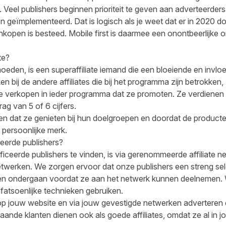
. Veel publishers beginnen prioriteit te geven aan adverteerders
n geïmplementeerd. Dat is logisch als je weet dat er
in 2020 d
ankopen is besteed
. Mobile first is daarmee een onontbeerlijke 
te?
eden, is een superaffiliate iemand die een bloeiende en invloedr
 bij de andere affiliates die bij het programma zijn betrokken, 
verkopen in ieder programma dat ze promoten. Ze verdienen ve
ag van 5 of 6 cijfers.
en dat ze genieten bij hun doelgroepen en doordat de producte
 persoonlijke merk.
ceerde publishers?
iceerde publishers te vinden, is via gerenommeerde affiliate n
netwerken. We zorgen ervoor dat onze publishers een streng se
n ondergaan voordat ze aan het netwerk kunnen deelnemen. W
fatsoenlijke technieken gebruiken.
p jouw website en via jouw gevestigde netwerken adverteren e
aande klanten dienen ook als goede affiliates, omdat ze al in 