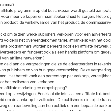
ogramma?
n affiliate programma op dat beschikbaar wordt gesteld aan pote
 voor meer verkopen en naamsbekendheid te zorgen. Het pr
n product, de winkelwaarde van het product, de commissieniv
kt om te zien welke publishers verkopen voor een adverteerder
d volgens het overeengekomen tarief, afhankelijk van het doo
iliate programma’s worden beheerd door een affiliate netwerk,
adverteerders en fungeert ook als een handig platform om gegev
 van affiliate netwerken?
en geld aan de vergoedingen die ze de adverteerders in rekeni
an publishers en van hun gegevenstracking. Deze vergoedin
n. Het betreft vaak een percentage per verkoop, vergelijkba
or het realiseren van verkopen.
en affiliate marketing en dropshipping?
erd op verwijzingen. Een klant die iets via een affiliate link bes
id om de aankoop te voltooien. De publisher is niet bij de trans
weg een aanbeveling aan hun publiek om een bepaalde aankoo