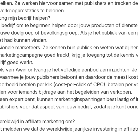
bereiken. Ze werken hiervoor samen met publishers en tracken 
verkoopprestaties te belonen.
ing mijn bedrijf helpen?
w bedrijf om te beginnen helpen door jouw producten of dienst
we doelgroep of bevolkingsgroep. Als je het publiek van een pu
iet had kunnen vinden.
sionele marketeers. Ze kennen hun publiek en weten wat bij hen 
e marketingcampagne goed trackt, krijg je toegang tot de kennis va
rijf goed werkt.
ls van Awin ontvang je het volledige aanbod aan inzichten. Je 
 waarmee je jouw publishers beloont en daardoor de meest kos
voorbeeld betalen per klik (cost-per-click of CPC), betalen per 
alen voor iemands bijdrage aan het begeleiden van verkopen.
e geen expert bent, kunnen marketinginspanningen best lastig of i
publishers voor dat aspect van jouw bedrijf, zodat jij je kunt c
reldwijd in affiliate marketing om?
t
meldden we dat de wereldwijde jaarlijkse investering in affili