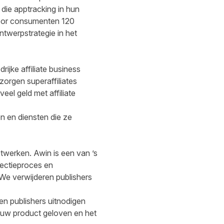
 die apptracking in hun
oor consumenten 120
ontwerpstrategie in het
ijke affiliate business
zorgen superaffiliates
el geld met affiliate
n en diensten die ze
etwerken. Awin is een van ’s
lectieproces en
e verwijderen publishers
n publishers uitnodigen
jouw product geloven en het