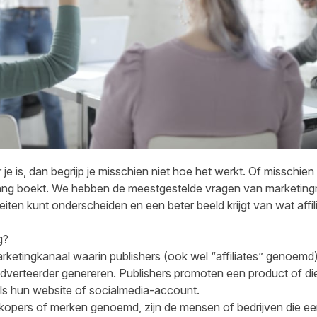
je is, dan begrijp je misschien niet hoe het werkt. Of misschie
ang boekt. We hebben de meestgestelde vragen van marketingm
feiten kunt onderscheiden en een beter beeld krijgt van wat affi
g?
rketingkanaal waarin publishers (ook wel “affiliates” genoem
dverteerder genereren. Publishers promoten een product of die
als hun website of socialmedia-account.
kopers of merken genoemd, zijn de mensen of bedrijven die ee