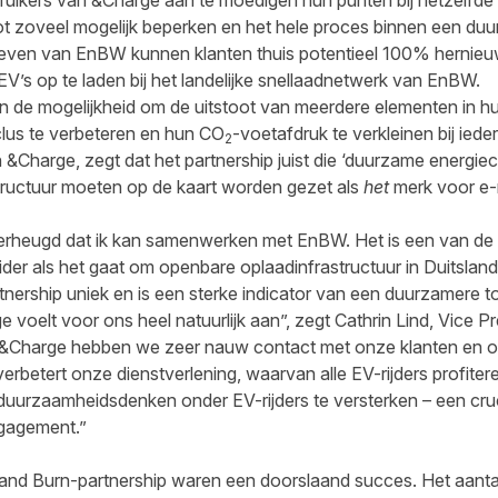
ruikers van &Charge aan te moedigen hun punten bij hetzelfde b
oot zoveel mogelijk beperken en het hele proces binnen een 
ieven van EnBW kunnen klanten thuis potentieel 100% hernie
 EV’s op te laden bij het landelijke snellaadnetwerk van EnBW.
en de mogelijkheid om de uitstoot van meerdere elementen in hun
lus te verbeteren en hun CO
-voetafdruk te verkleinen bij iede
2
&Charge, zegt dat het partnership juist die ‘duurzame energiecy
ructuur moeten op de kaart worden gezet als
het
merk voor e-
 verheugd dat ik kan samenwerken met EnBW. Het is een van de 
ider als het gaat om openbare oplaadinfrastructuur in Duitsla
tnership uniek en is een sterke indicator van een duurzamere 
oelt voor ons heel natuurlijk aan”, zegt Cathrin Lind, Vice Pr
ij &Charge hebben we zeer nauw contact met onze klanten en
verbetert onze dienstverlening, waarvan alle EV-rijders profite
urzaamheidsdenken onder EV-rijders te versterken – een cruci
ngagement.”
 and Burn-partnership waren een doorslaand succes. Het aanta