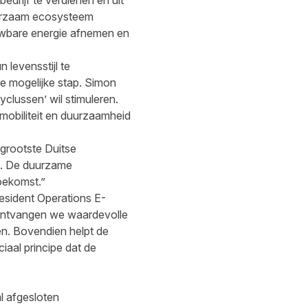
edrijf te verdienen en uit
duurzaam ecosysteem
uwbare energie afnemen en
 levensstijl te
re mogelijke stap. Simon
clussen’ wil stimuleren.
mobiliteit en duurzaamheid
grootste Duitse
nd. De duurzame
toekomst.”
esident Operations E-
 ontvangen we waardevolle
ren. Bovendien helpt de
aal principe dat de
l afgesloten