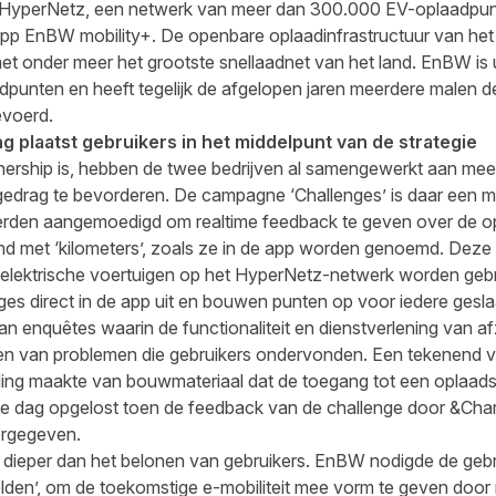
HyperNetz, een netwerk van meer dan 300.000 EV-oplaadpunt
app EnBW mobility+. De openbare oplaadinfrastructuur van het e
met onder meer het grootste snellaadnet van het land. EnBW is 
dpunten en heeft tegelijk de afgelopen jaren meerdere malen de 
evoerd.
 plaatst gebruikers in het middelpunt van de strategie
nership is, hebben de twee bedrijven al samengewerkt aan me
rag te bevorderen. De campagne ‘Challenges’ is daar een m
rden aangemoedigd om realtime feedback te geven over de o
d met ‘kilometers’, zoals ze in de app worden genoemd. Deze
elektrische voertuigen op het HyperNetz-netwerk worden gebr
es direct in de app uit en bouwen punten op voor iedere gesla
n enquêtes waarin de functionaliteit en dienstverlening van af
ren van problemen die gebruikers ondervonden. Een tekenend 
ing maakte van bouwmateriaal dat de toegang tot een oplaads
e dag opgelost toen de feedback van de challenge door &Char
rgegeven.
r dieper dan het belonen van gebruikers. EnBW nodigde de gebr
elden’, om de toekomstige e-mobiliteit mee vorm te geven door 