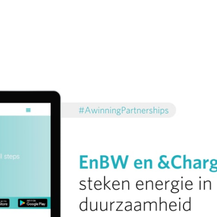
cebook
 LinkedIn