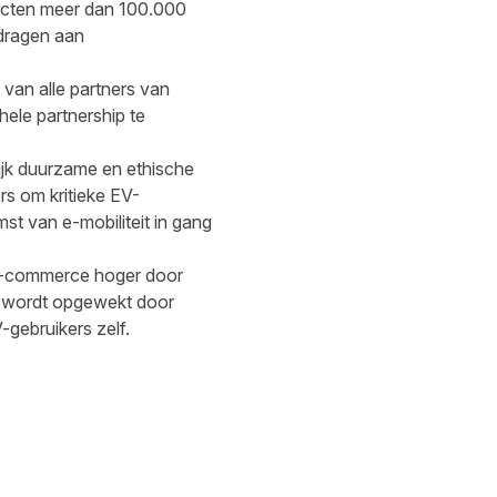
racten meer dan 100.000
edragen aan
van alle partners van
hele partnership te
jk duurzame en ethische
s om kritieke EV-
st van e-mobiliteit in gang
e e-commerce hoger door
ie wordt opgewekt door
gebruikers zelf.