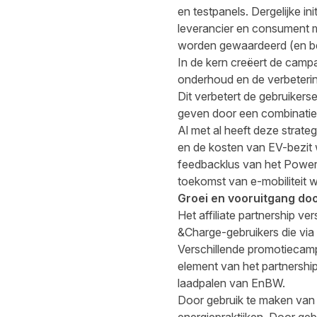
en testpanels. Dergelijke in
leverancier en consument m
worden gewaardeerd (en b
In de kern creëert de camp
onderhoud en de verbeterin
Dit verbetert de gebruikers
geven door een combinatie 
Al met al heeft deze strate
en de kosten van EV-bezit
feedbacklus van het Powerhe
toekomst van e-mobiliteit w
Groei en vooruitgang door
Het affiliate partnership v
&Charge-gebruikers die via 
Verschillende promotiecamp
element van het partnership
laadpalen van EnBW.
Door gebruik te maken van 