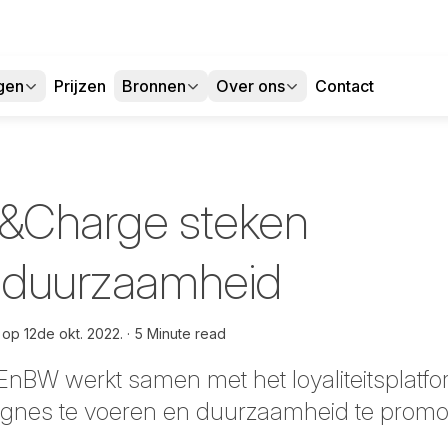
gen
Prijzen
Bronnen
Over ons
Contact
&Charge steken
n duurzaamheid
m op
12de okt. 2022.
5 Minute read
 EnBW werkt samen met het loyaliteitsplat
nes te voeren en duurzaamheid te promoten