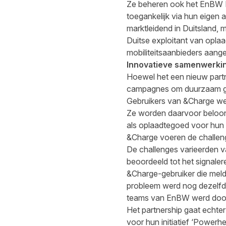
Ze beheren ook het EnBW 
toegankelijk via hun eigen 
marktleidend in Duitsland, 
Duitse exploitant van oplaa
mobiliteitsaanbieders aang
Innovatieve samenwerking
Hoewel het een nieuw part
campagnes om duurzaam ged
Gebruikers van &Charge we
Ze worden daarvoor beloon
als oplaadtegoed voor hun 
&Charge voeren de challeng
De challenges varieerden va
beoordeeld tot het signale
&Charge-gebruiker die meld
probleem werd nog dezelfd
teams van EnBW werd doo
Het partnership gaat echte
voor hun initiatief ‘Powerh