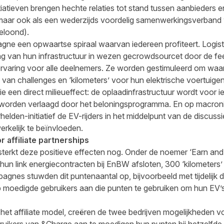
itiatieven brengen hechte relaties tot stand tussen aanbieders en 
aar ook als een wederzijds voordelig samenwerkingsverband w
eloond).
agne een opwaartse spiraal waarvan iedereen profiteert. Logis
g van hun infrastructuur in wezen gecrowdsourcet door de fe
ervaring voor alle deelnemers. Ze worden gestimuleerd om waar
van challenges en ‘kilometers’ voor hun elektrische voertuigen
gie een direct milieueffect: de oplaadinfrastructuur wordt voor
 worden verlaagd door het beloningsprogramma. En op macroni
lden-initiatief de EV-rijders in het middelpunt van de discuss
erkelijk te beïnvloeden.
 affiliate partnerships
ersterkt deze positieve effecten nog. Onder de noemer ‘Earn an
hun link energiecontracten bij EnBW afsloten, 300 ‘kilometers’
agnes stuwden dit puntenaantal op, bijvoorbeeld met tijdelijk 
 moedigde gebruikers aan die punten te gebruiken om hun EV’s 
het affiliate model, creëren de twee bedrijven mogelijkheden 