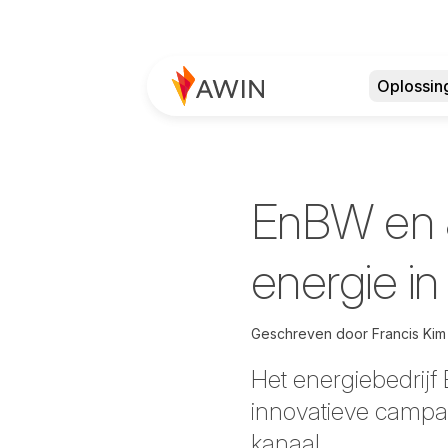
Oplossin
EnBW en 
energie i
Geschreven door
Francis Ki
Het energiebedrijf
innovatieve campag
kanaal.