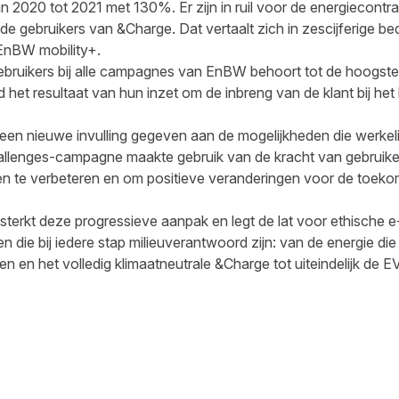
n 2020 tot 2021 met 130%. Er zijn in ruil voor de energiecont
de gebruikers van &Charge. Dat vertaalt zich in zescijferige b
EnBW mobility+.
bruikers bij alle campagnes van EnBW behoort tot de hoogste 
 het resultaat van hun inzet om de inbreng van de klant bij het 
n nieuwe invulling gegeven aan de mogelijkheden die werkeli
allenges-campagne maakte gebruik van de kracht van gebruiker
 en te verbeteren en om positieve veranderingen voor de toekom
ersterkt deze progressieve aanpak en legt de lat voor ethisch
en die bij iedere stap milieuverantwoord zijn: van de energie d
n het volledig klimaatneutrale &Charge tot uiteindelijk de EV-
cebook
 LinkedIn