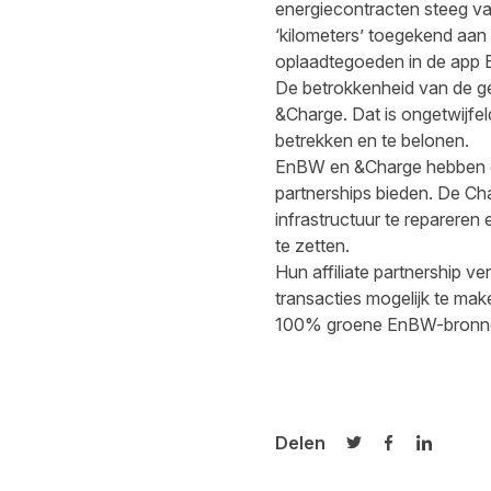
energiecontracten steeg va
‘kilometers’ toegekend aan 
oplaadtegoeden in de app 
De betrokkenheid van de ge
&Charge. Dat is ongetwijfeld
betrekken en te belonen.
EnBW en &Charge hebben ee
partnerships bieden. De Ch
infrastructuur te repareren
te zetten.
Hun affiliate partnership v
transacties mogelijk te mak
100% groene EnBW-bronnen e
Delen
Delen op Twitter
Delen op Fa
Delen op