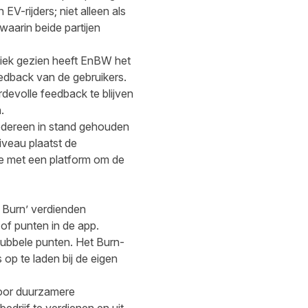
EV-rijders; niet alleen als
aarin beide partijen
tiek gezien heeft EnBW het
edback van de gebruikers.
devolle feedback te blijven
.
 iedereen in stand gehouden
veau plaatst de
ie met een platform om de
d Burn’ verdienden
 of punten in de app.
dubbele punten. Het Burn-
op te laden bij de eigen
voor duurzamere