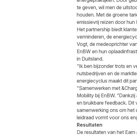
energiepraktijken. Door geb
te geven, wil men de uitst
houden. Met de groene tar
emissievrij reizen door hun
Het partnership biedt klant
verminderen, de energiecyc
Vogt, de medeoprichter van 
EnBW en hun oplaadinfrast
in Duitsland.
“Ik ben bijzonder trots en
nutsbedrijven en de marktle
energiecyclus maakt dit par
“Samenwerken met &Charge v
Mobility bij EnBW. “Dankz
en bruikbare feedback. Dit 
samenwerking ons om het du
leidraad vormt voor ons e
Resultaten
De resultaten van het Earn