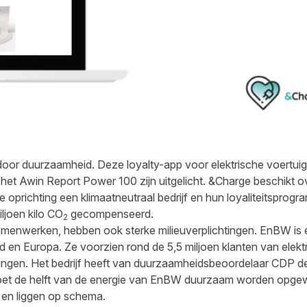
oor duurzaamheid. Deze loyalty-app voor elektrische voertuig
n het
Awin Report Power 100
zijn uitgelicht. &Charge beschikt 
 de oprichting een klimaatneutraal bedrijf en hun loyaliteitsprog
iljoen kilo CO
gecompenseerd.
2
menwerken, hebben ook sterke milieuverplichtingen. EnBW is 
d en Europa. Ze voorzien rond de 5,5 miljoen klanten van elektri
ingen. Het bedrijf heeft van duurzaamheidsbeoordelaar CDP d
t de helft van de energie van EnBW duurzaam worden opgewe
n en liggen op schema.