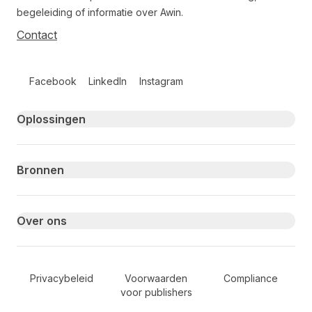
begeleiding of informatie over Awin.
Contact
Follow us on social media
Facebook
LinkedIn
Instagram
Primary footer navigation
Oplossingen
Bronnen
Over ons
Secondary Footer Navigation
Privacybeleid
Voorwaarden
Compliance
voor publishers