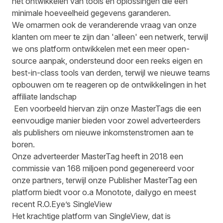
het ontwikkelen van tools en oplossingen die een
minimale hoeveelheid gegevens garanderen.
We omarmen ook de veranderende vraag van onze
klanten om meer te zijn dan 'alleen' een netwerk, terwijl
we ons platform ontwikkelen met een meer open-
source aanpak, ondersteund door een reeks eigen en
best-in-class tools van derden, terwijl we nieuwe teams
opbouwen om te reageren op de ontwikkelingen in het
affiliate landschap
Een voorbeeld hiervan zijn onze MasterTags die een
eenvoudige manier bieden voor zowel adverteerders
als publishers om nieuwe inkomstenstromen aan te
boren.
Onze adverteerder MasterTag heeft in 2018 een
commissie van 168 miljoen pond gegenereerd voor
onze partners, terwijl onze
Publisher MasterTag
een
platform biedt voor o.a
Monotote
,
dailygo
en meest
recent R.O.Eye’s SingleView
Het krachtige platform van SingleView, dat is