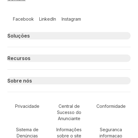
Follow us on social media
Facebook
LinkedIn
Instagram
Primary footer navigation
Soluções
Recursos
Sobre nós
Secondary Footer Navigation
Privacidade
Central de
Conformidade
Sucesso do
Anunciante
Sistema de
Informações
Seguranca
Denúncias
sobre o site
informacao