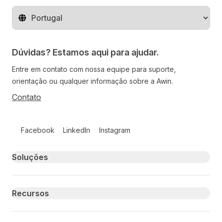
Mude o território
Dúvidas? Estamos aqui para ajudar.
Entre em contato com nossa equipe para suporte,
orientação ou qualquer informação sobre a Awin.
Contato
Follow us on social media
Facebook
LinkedIn
Instagram
Primary footer navigation
Soluções
Recursos