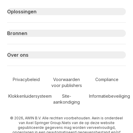
Primary footer navigation
Oplossingen
Bronnen
Over ons
Secondary Footer Navigation
Privacybeleid
Voorwaarden
Compliance
voor publishers
Klokkenluidersysteem
Site-
Informatiebeveiliging
aankondiging
© 2026, AWIN B.V. Alle rechten voorbehouden. Awin is onderdeel
van Axel Springer Group.Niets van de op deze website
gepubliceerde gegevens mag worden verveelvoudigd,
opgeslagen in een geautomatiseerd gegevensbestand en/of