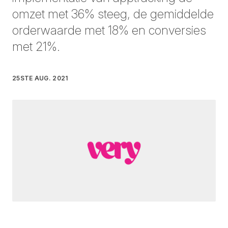
omzet met 36% steeg, de gemiddelde
orderwaarde met 18% en conversies
met 21%.
25STE AUG. 2021
Geschreven door
Megan Lyons
op
4 minute read