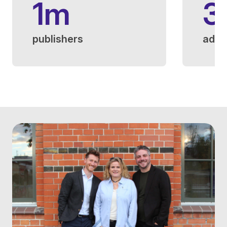
1m
3
publishers
adve