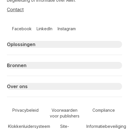
begeleiding of informatie over Awin.
Contact
Follow us on social media
Facebook
LinkedIn
Instagram
Primary footer navigation
Oplossingen
Bronnen
Over ons
Secondary Footer Navigation
Privacybeleid
Voorwaarden
Compliance
voor publishers
Klokkenluidersysteem
Site-
Informatiebeveiliging