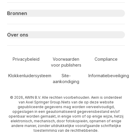
Bronnen
Over ons
Secondary Footer Navigation
Privacybeleid
Voorwaarden
Compliance
voor publishers
Klokkenluidersysteem
Site-
Informatiebeveiliging
aankondiging
© 2026, AWIN B.V. Alle rechten voorbehouden. Awin is onderdeel
van Axel Springer Group.Niets van de op deze website
gepubliceerde gegevens mag worden verveelvoudigd,
opgeslagen in een geautomatiseerd gegevensbestand en/of
openbaar worden gemaakt, in enige vorm of op enige wijze, hetzij
elektronisch, mechanisch, door fotokopieën, opnamen of enige
andere manier, zonder uitdrukkelijke voorafgaande schriftelijke
toestemming van de rechthebbende.