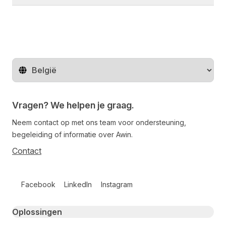
Regio wijzigen
Vragen? We helpen je graag.
Neem contact op met ons team voor ondersteuning,
begeleiding of informatie over Awin.
Contact
Follow us on social media
Facebook
LinkedIn
Instagram
Primary footer navigation
Oplossingen