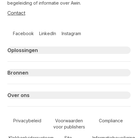
begeleiding of informatie over Awin.
Contact
Follow us on social media
Facebook
LinkedIn
Instagram
Primary footer navigation
Oplossingen
Bronnen
Over ons
Secondary Footer Navigation
Privacybeleid
Voorwaarden
Compliance
voor publishers
Klokkenluidersysteem
Site-
Informatiebeveiliging