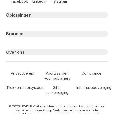
Facebook
LinkedIn
Instagram
Primary footer navigation
Oplossingen
Bronnen
Over ons
Secondary Footer Navigation
Privacybeleid
Voorwaarden
Compliance
voor publishers
Klokkenluidersysteem
Site-
Informatiebeveiliging
aankondiging
© 2026, AWIN B.V. Alle rechten voorbehouden. Awin is onderdeel
van Axel Springer Group.Niets van de op deze website