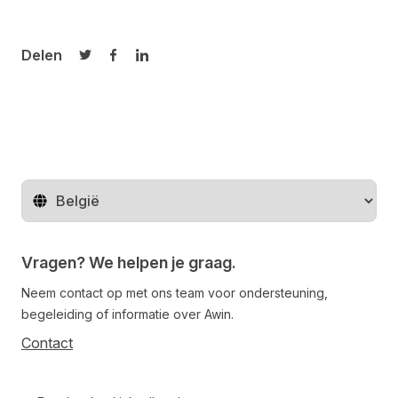
Delen
Delen op Twitter
Delen op Facebook
Delen op LinkedIn
Regio wijzigen
Vragen? We helpen je graag.
Neem contact op met ons team voor ondersteuning,
begeleiding of informatie over Awin.
Contact
Follow us on social media