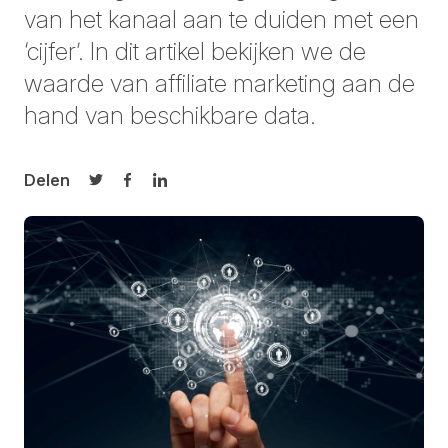
van het kanaal aan te duiden met een
‘cijfer’. In dit artikel bekijken we de
waarde van affiliate marketing aan de
hand van beschikbare data.
Delen
Delen op Twitter
Delen op Facebook
Delen op LinkedIn