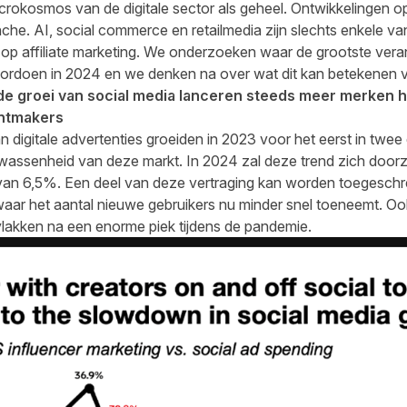
microkosmos van de digitale sector als geheel. Ontwikkelingen 
nche. AI, social commerce en retailmedia zijn slechts enkele v
p affiliate marketing. We onderzoeken waar de grootste vera
voordoen in 2024 en we denken na over wat dit kan betekenen vo
e groei van social media lanceren steeds meer merken hu
ntmakers
n digitale advertenties groeiden in 2023 voor het eerst in twe
lwassenheid van deze markt. In 2024 zal deze trend zich door
i van 6,5%. Een deel van deze vertraging kan worden toegeschr
 waar het aantal nieuwe gebruikers nu minder snel toeneemt. O
vlakken na een enorme piek tijdens de pandemie.