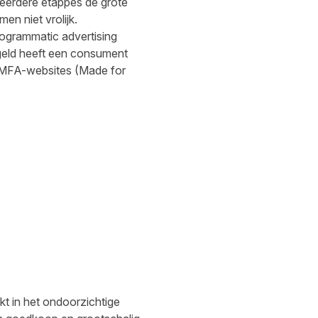
meerdere etappes de grote
n niet vrolijk.
rogrammatic advertising
 geld heeft een consument
e MFA-websites (Made for
akt in het ondoorzichtige