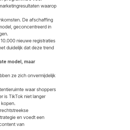
 marketingresultaten waarop
 inkomsten. De
afschaffing
emodel, geconcentreerd in
gen.
10.000 nieuwe registraties
et duidelijk dat deze trend
iate model, maar
bben ze zich onvermijdelijk
tentieruimte waar shoppers
 is TikTok niet langer
t kopen.
 rechtstreekse
strategie en voedt een
 content van