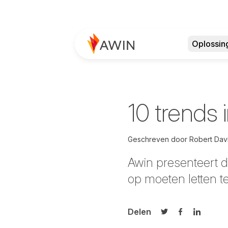
Oplossin
10 trends i
Geschreven door
Robert Dav
Awin presenteert de
op moeten letten ter
Delen
Delen op Twitter
Delen op Fa
Delen op