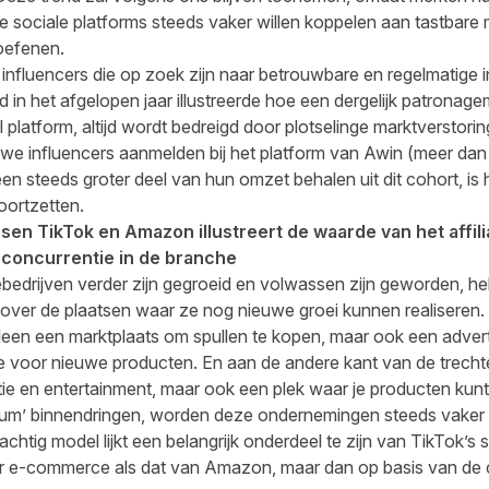
 sociale platforms steeds vaker willen koppelen aan tastbare
toefenen.
 influencers die op zoek zijn naar betrouwbare en regelmatige
nd
in het afgelopen jaar illustreerde hoe een dergelijk patronag
platform, altijd wordt bedreigd door plotselinge marktverstorin
we influencers aanmelden bij het platform van Awin (meer dan 
n steeds groter deel van hun omzet behalen uit dit cohort, is h
oortzetten.
ussen TikTok en Amazon illustreert de waarde van het affil
 concurrentie in de branche
ebedrijven verder zijn gegroeid en volwassen zijn geworden, he
n over de plaatsen waar ze nog nieuwe groei kunnen realiseren.
lleen een marktplaats om spullen te kopen, maar ook een adver
e voor nieuwe producten. En aan de andere kant van de trechter
atie en entertainment, maar ook een plek waar je producten kun
orium’ binnendringen, worden deze ondernemingen steeds vaker
achtig model lijkt een belangrijk onderdeel te zijn van TikTok’s 
voor e-commerce als dat van Amazon, maar dan op basis van de