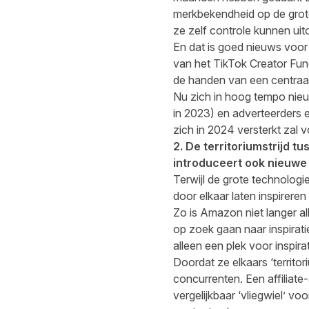
merkbekendheid op de grote
ze zelf controle kunnen ui
En dat is goed nieuws voor
van het TikTok Creator Fu
de handen van een centraal 
Nu zich in hoog tempo nieu
in 2023) en adverteerders ee
zich in 2024 versterkt zal v
2. De territoriumstrijd t
introduceert ook nieuwe
Terwijl de grote technologi
door elkaar laten inspirere
Zo is Amazon niet langer a
op zoek gaan naar inspirati
alleen een plek voor inspir
Doordat ze elkaars ‘territ
concurrenten. Een affiliate-
vergelijkbaar ‘vliegwiel’ 