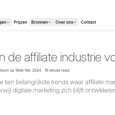
gen
Prijzen
Bronnen
Over ons
Contact
n de affiliate industrie 
inson op
19de feb. 2024.
19 minute read
 tien belangrijkste trends waar affiliate m
wijl digitale marketing zich blijft ontwikkel
cebook
 LinkedIn