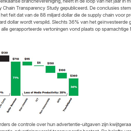
rikaanse branchevereniging, heeft in de loop van het jaar in 
Chain Transparency Study gepubliceerd. De conclusies stemme
et feit dat van de 88 miljard dollar die de supply chain voor p
jard dollar wordt verspild. Slechts 36% van het geïnvesteerde
an alle gerapporteerde vertoningen vond plaats op spamachtig
erders de controle over hun advertentie-uitgaven zijn kwijtgera