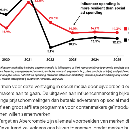
men voor deze vertraging in social media door bijvoorbeeld e
kers aan te gaan. De uitgaven aan influencermarketing blijken 
linge prijsschommelingen dan betaald adverteren op social med
f een groot affiliate programma voor contentmakers geïntrod
onen willen samenwerken.
rget en Abercrombie zijn allemaal voorbeelden van merken die
ze trend zal volgens ons blijven toenemen, omdat merken h