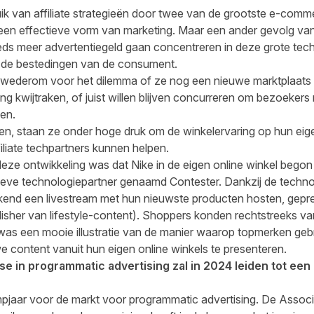
uik van affiliate strategieën door twee van de grootste e-comm
ls een effectieve vorm van marketing. Maar een ander gevolg va
eds meer advertentiegeld gaan concentreren in deze grote tech
n de bestedingen van de consument.
wederom voor het dilemma of ze nog een nieuwe marktplaats
ing kwijtraken, of juist willen blijven concurreren om bezoekers
en.
zen, staan ze onder hoge druk om de winkelervaring op hun eigen
filiate techpartners kunnen helpen.
eze ontwikkeling was dat Nike in de eigen online winkel begon
eve technologiepartner genaamd Contester. Dankzij de techno
kend een livestream met hun nieuwste producten hosten, gepr
lisher van lifestyle-content). Shoppers konden rechtstreeks v
 was een mooie illustratie van de manier waarop topmerken geb
we content vanuit hun eigen online winkels te presenteren.
e in programmatic advertising zal in 2024 leiden tot een
aar voor de markt voor programmatic advertising. De Associa