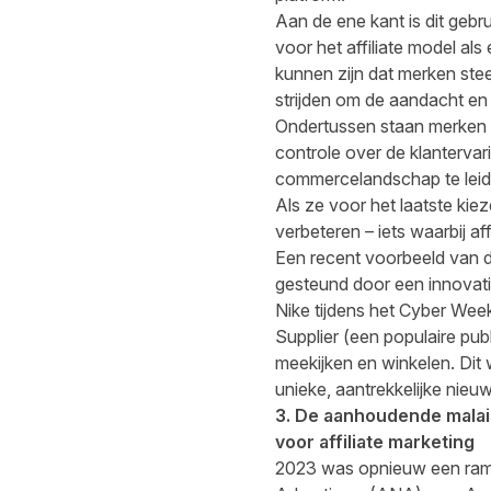
Aan de ene kant is dit gebr
voor het affiliate model a
kunnen zijn dat merken ste
strijden om de aandacht e
Ondertussen staan merken 
controle over de klantervar
commercelandschap te leid
Als ze voor het laatste kie
verbeteren – iets waarbij af
Een recent voorbeeld van d
gesteund door een innovati
Nike tijdens het Cyber Wee
Supplier (een populaire pub
meekijken en winkelen. Dit
unieke, aantrekkelijke nieu
3. De aanhoudende malais
voor affiliate marketing
2023 was opnieuw een rampj