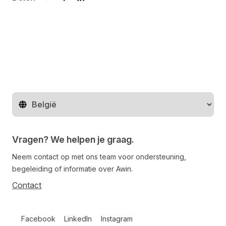
Delen op Twitter
Delen op Facebook
Delen op LinkedIn
Regio wijzigen
Vragen? We helpen je graag.
Neem contact op met ons team voor ondersteuning,
begeleiding of informatie over Awin.
Contact
Follow us on social media
Facebook
LinkedIn
Instagram