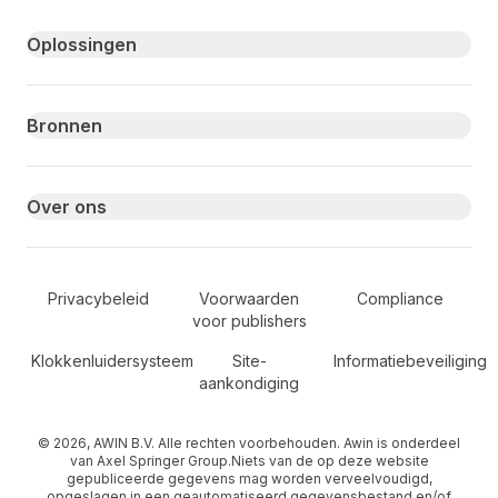
Primary footer navigation
Oplossingen
Bronnen
Over ons
Secondary Footer Navigation
Privacybeleid
Voorwaarden
Compliance
voor publishers
Klokkenluidersysteem
Site-
Informatiebeveiliging
aankondiging
© 2026, AWIN B.V. Alle rechten voorbehouden. Awin is onderdeel
van Axel Springer Group.Niets van de op deze website
gepubliceerde gegevens mag worden verveelvoudigd,
opgeslagen in een geautomatiseerd gegevensbestand en/of