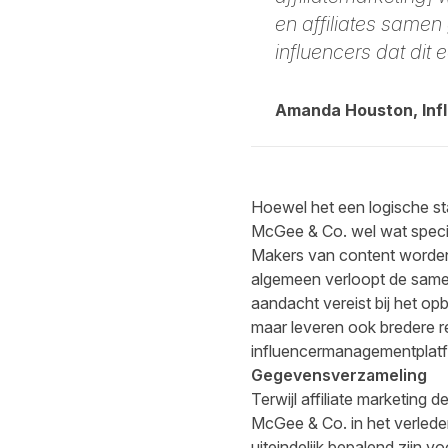
en affiliates samen 
influencers dat dit 
Amanda Houston, Infl
Hoewel het een logische st
McGee & Co. wel wat specia
Makers van content worden 
algemeen verloopt de same
aandacht vereist bij het op
maar leveren ook bredere r
influencermanagementplatfo
Gegevensverzameling
Terwijl affiliate marketing 
McGee & Co. in het verleden
uiteindelijk bepalend zijn 