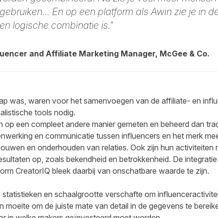
gebruiken... En op een platform als Awin zie je in de
een logische combinatie is."
uencer and Affiliate Marketing Manager, McGee & Co.
ap was, waren voor het samenvoegen van de affiliate- en influ
listische tools nodig.
op een compleet andere manier gemeten en beheerd dan traditi
nwerking en communicatie tussen influencers en het merk mee
bouwen en onderhouden van relaties. Ook zijn hun activiteiten ni
esultaten op, zoals bekendheid en betrokkenheid. De integrati
rm CreatorIQ bleek daarbij van onschatbare waarde te zijn.
de statistieken en schaalgrootte verschafte om influenceractivitei
 moeite om de juiste mate van detail in de gegevens te bereike
voor in welke makers geïnvesteerd moet worden.