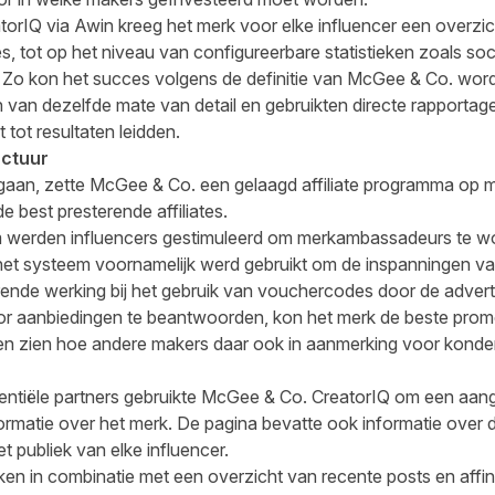
torIQ via Awin kreeg het merk voor elke influencer een overzic
, tot op het niveau van configureerbare statistieken zoals so
 Zo kon het succes volgens de definitie van McGee & Co. wo
n van dezelfde mate van detail en gebruikten directe rapporta
tot resultaten leidden.
ctuur
 gaan, zette McGee & Co. een gelaagd affiliate programma op 
 best presterende affiliates.
werden influencers gestimuleerd om merkambassadeurs te word
 systeem voornamelijk werd gebruikt om de inspanningen van 
rende werking bij het gebruik van vouchercodes door de adverte
r aanbiedingen te beantwoorden, kon het merk de beste prom
laten zien hoe andere makers daar ook in aanmerking voor kond
potentiële partners gebruikte McGee & Co. CreatorIQ om een aan
rmatie over het merk. De pagina bevatte ook informatie over de 
t publiek van elke influencer.
n in combinatie met een overzicht van recente posts en affinit