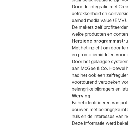
Door de integratie met Crea
betrokkenheid en conversies
earned media value (EMV).
De makers zelf profiteerde
welke producten en content 
Herziene programmastru
Met het inzicht om door te
en promotiemiddelen voor de
Door het gelaagde systeem 
aan McGee & Co. Hoewel het
had het ook een zelfregule
voortdurend verzoeken voo
belangrijke bijdragers en 
Werving
Bij het identificeren van 
bouwen met belangrijke info
huis en de interesses van he
Deze informatie werd bekeke