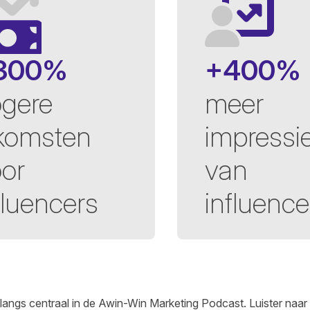
300%
+400%
gere
meer
komsten
impressi
or
van
fluencers
influence
langs centraal in de Awin-Win Marketing Podcast.
Luister naar