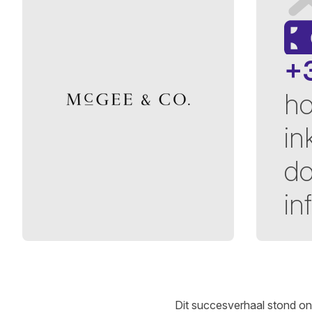
+
ho
in
do
in
Dit succesverhaal stond on