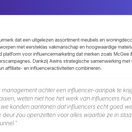
ieurmerk dat een uitgelezen assortiment meubels en woningdeco
ontworpen met eersteklas vakmanschap en hoogwaardige materia
d platform voor influencermarketing dat merken zoals McGee & 
rscampagnes. Dankzij Awins strategische samenwerking met 
 affiliate- en influenceractiviteiten combineren.
et management achter een influencer-aanpak te kri
aaien, weten niet hoe het werk van influencers hun
 we konden aantonen dat influencers echt goed werk
e deur zou openzetten voor alles waartoe ze in staa
unnel."