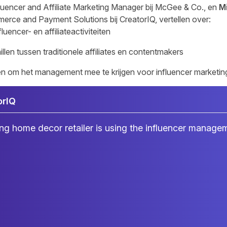
fluencer and Affiliate Marketing Manager bij McGee & Co., en
M
erce and Payment Solutions bij CreatorIQ, vertellen over:
uencer- en affiliateactiviteiten
illen tussen traditionele affiliates en contentmakers
eken om het management mee te krijgen voor influencer marketin
orIQ
ing home decor retailer is using the influencer manage