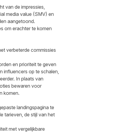
ht van de impressies,
cial media value (SMV) en
rden aangetoond.
ges om erachter te komen
met verbeterde commissies
en en prioriteit te geven
influencers op te schalen,
erder. In plaats van
oties bewaren voor
en komen.
gepaste landingspagina te
tarieven, de stijl van het
eit met vergelijkbare