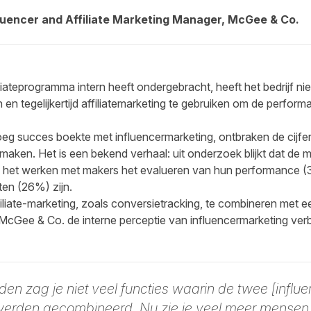
uencer and Affiliate Marketing Manager, McGee & Co.
liateprogramma intern heeft ondergebracht, heeft het bedrijf 
 en tegelijkertijd affiliatemarketing te gebruiken om de perfor
g succes boekte met influencermarketing, ontbraken de cijfe
te maken. Het is een bekend verhaal:
uit onderzoek blijkt
dat de 
ij het werken met makers het evalueren van hun performance 
ten (26%) zijn.
iliate-marketing, zoals conversietracking, te combineren met e
 McGee & Co. de interne perceptie van influencermarketing ver
den zag je niet veel functies waarin de twee [influ
 werden gecombineerd. Nu zie je veel meer mensen 