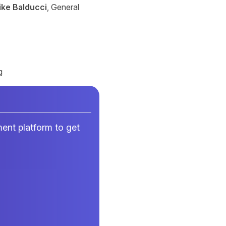
ike Balducci
, General
g
ment platform to get