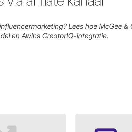
 via affiliate kanaal
 influencermarketing? Lees hoe McGee & 
model en Awins CreatorIQ-integratie.