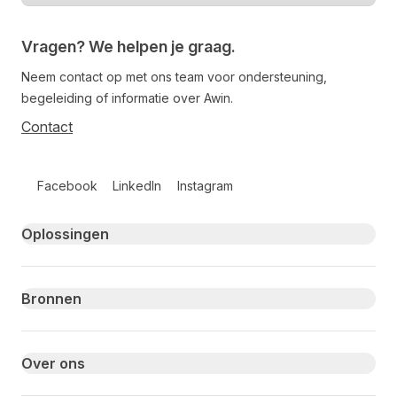
Vragen? We helpen je graag.
Neem contact op met ons team voor ondersteuning,
begeleiding of informatie over Awin.
Contact
Follow us on social media
Facebook
LinkedIn
Instagram
Primary footer navigation
Oplossingen
Bronnen
Over ons