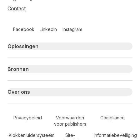
Contact
Follow us on social media
Facebook
LinkedIn
Instagram
Primary footer navigation
Oplossingen
Bronnen
Over ons
Secondary Footer Navigation
Privacybeleid
Voorwaarden
Compliance
voor publishers
Klokkenluidersysteem
Site-
Informatiebeveiliging