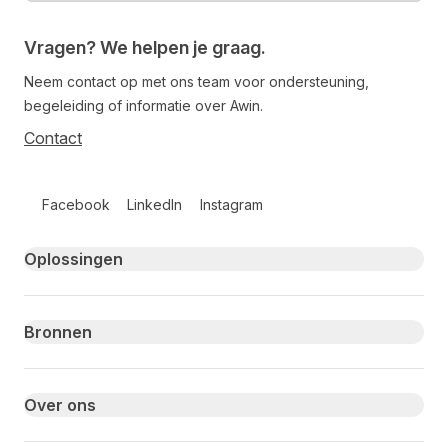
Vragen? We helpen je graag.
Neem contact op met ons team voor ondersteuning,
begeleiding of informatie over Awin.
Contact
Follow us on social media
Facebook
LinkedIn
Instagram
Primary footer navigation
Oplossingen
Bronnen
Over ons